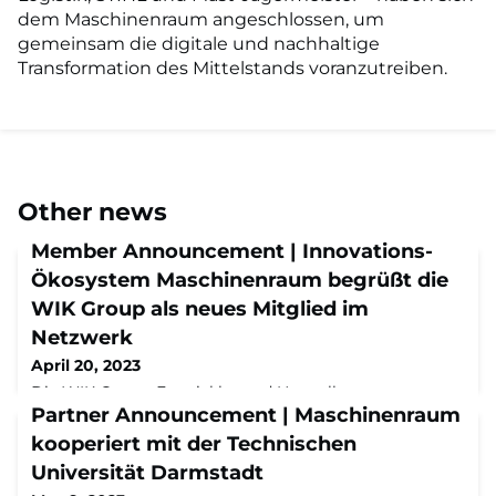
dem Maschinenraum angeschlossen, um
gemeinsam die digitale und nachhaltige
Transformation des Mittelstands voranzutreiben.
Other news
Member Announcement | Innovations-
Ökosystem Maschinenraum begrüßt die
WIK Group als neues Mitglied im
Netzwerk
April 20, 2023
Die WIK Group, Entwickler und Hersteller von
Elektrogeräten, wird Teil des Maschinenraums. Als B2B-
Partner Announcement | Maschinenraum
orientiertes Familienunternehmen ist WIK wichtiger
kooperiert mit der Technischen
Entwicklungs- und Fertigungspartner für viele
Universität Darmstadt
international bekannte Marken.Austausch ist der