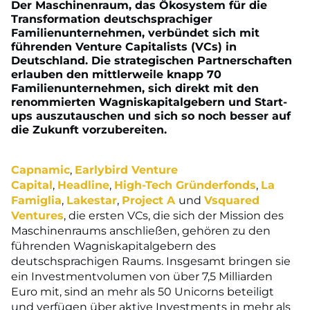
Der Maschinenraum, das Ökosystem für die
Transformation deutschsprachiger
Familienunternehmen, verbündet sich mit
führenden Venture Capitalists (VCs) in
Deutschland. Die strategischen Partnerschaften
erlauben den mittlerweile knapp 70
Familienunternehmen, sich direkt mit den
renommierten Wagniskapitalgebern und Start-
ups auszutauschen und sich so noch besser auf
die Zukunft vorzubereiten.
Capnamic
,
Earlybird Venture
Capital
,
Headline
,
High-Tech Gründerfonds
,
La
Famiglia
,
Lakestar
,
Project A
und
Vsquared
Ventures
, die ersten VCs, die sich der Mission des
Maschinenraums anschließen, gehören zu den
führenden Wagniskapitalgebern des
deutschsprachigen Raums. Insgesamt bringen sie
ein Investmentvolumen von über 7,5 Milliarden
Euro mit, sind an mehr als 50 Unicorns beteiligt
und verfügen über aktive Investments in mehr als