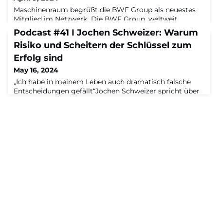
Maschinenraum begrüßt die BWF Group als neuestes
Mitglied im Netzwerk Die BWF Group, weltweit
anerkannter Technologieführer in den Bereichen
Podcast #41 I Jochen Schweizer: Warum
Industriefilter, Wollfilz, technischer Nadelfilz und
Risiko und Scheitern der Schlüssel zum
Kunststoffprofile, tritt dem Innovationsnetzwerk
Maschinenraum bei.Unter dem Credo „Regional
Erfolg sind
verwurzelt, weltweit führend.“ zeichnet sich die BWF
May 16, 2024
Group als führender Hersteller in den Bereichen textile
„Ich habe in meinem Leben auch dramatisch falsche
Fil
Entscheidungen gefällt“Jochen Schweizer spricht über
seinen Rekord-Bungeesprung, darüber, wie er
Erkenntnisse aus dem Bungeespringen auf sein Leben
als Unternehmer überträgt, über Prägung und Genetik,
die Vorzüge seiner Kindheit in den 50er Jahren als
Schlüsselkind einer alleinerziehenden Mutter und ein
tödliches Unglück, das sein Leben veränderte