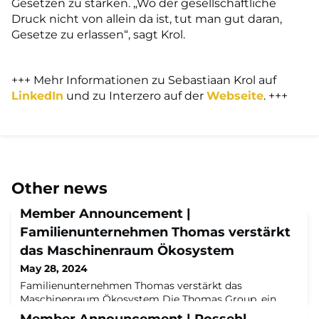
Gesetzen zu stärken. „Wo der gesellschaftliche
Druck nicht von allein da ist, tut man gut daran,
Gesetze zu erlassen“, sagt Krol.
+++ Mehr Informationen zu Sebastiaan Krol auf
LinkedIn
und zu Interzero auf der
Webseite
. +++
Other news
Member Announcement |
Familienunternehmen Thomas verstärkt
das Maschinenraum Ökosystem
May 28, 2024
Familienunternehmen Thomas verstärkt das
Maschinenraum Ökosystem Die Thomas Group, ein
führender Anbieter in der Entwicklung
Member Announcement | Possehl