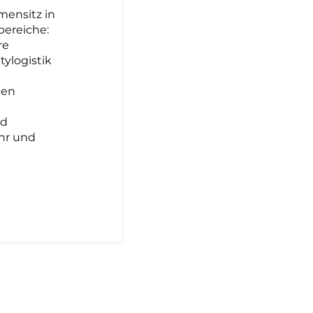
rmensitz in
bereiche:
re
tylogistik
nen
nd
hr und