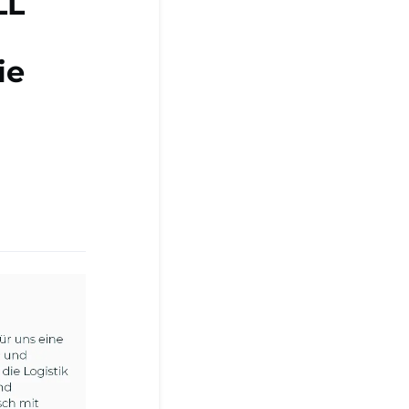
LL
ie