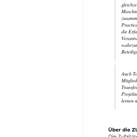
gleichze
Maschin
zusamme
Practic
die Erf
Verantw
wahrzu
Beteili
Auch To
Mitglie
Transfo
Projekt
lernen u
Über die Z
Die Zufall l