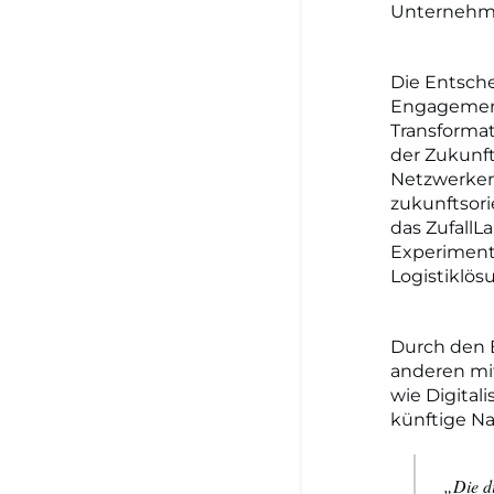
Unternehme
Die Entsche
Engagement 
Transforma
der Zukunft
Netzwerken 
zukunftsori
das ZufallL
Experimente
Logistiklös
Durch den 
anderen mi
wie Digita
künftige N
„Die di