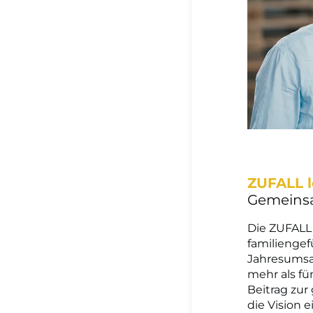
ZUFALL l
Gemeinsa
Die ZUFALL 
familienge
Jahresumsat
mehr als fü
Beitrag zu
die Vision e