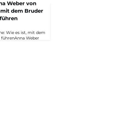
nna Weber von
, mit dem Bruder
führen
: Wie es ist, mit dem
u führenAnna Weber
 im
 Zusammenarbeit mit
tenseiten des
Alles Neu…? Aus dem
 Rappers,
inenraums, und
ichel.Zur FolgeDie
d J