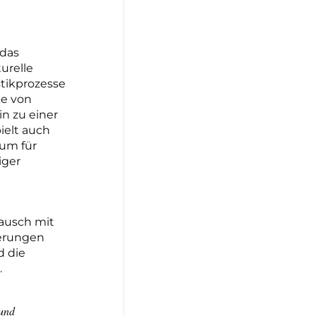
 das
urelle
tikprozesse
ke von
in zu einer
ielt auch
aum für
iger
ausch mit
erungen
d die
.
 und