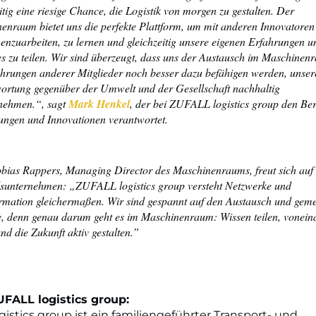
itig eine riesige Chance, die Logistik von morgen zu gestalten. Der
enraum bietet uns die perfekte Plattform, um mit anderen Innovatoren
nzuarbeiten, zu lernen und gleichzeitig unsere eigenen Erfahrungen u
es zu teilen. Wir sind überzeugt, dass uns der Austausch im Maschine
ahrungen anderer Mitglieder noch besser dazu befähigen werden, unser
ortung gegenüber der Umwelt und der Gesellschaft nachhaltig
nehmen.“, sagt
Mark Henkel
, der bei ZUFALL logistics group den Be
gungen und Innovationen verantwortet.
bias Rappers, Managing Director des Maschinenraums, freut sich auf
dsunternehmen: „ZUFALL logistics group versteht Netzwerke und
rmation gleichermaßen. Wir sind gespannt auf den Austausch und gem
e, denn genau darum geht es im Maschinenraum: Wissen teilen, vonein
nd die Zukunft aktiv gestalten.”
UFALL logistics group:
ogistics group ist ein familiengeführter Transport- und