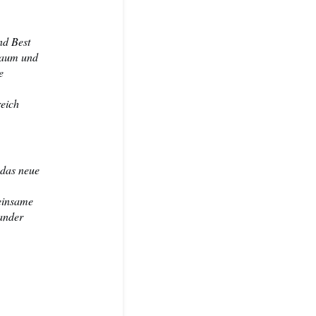
nd Best
nraum und
e
reich
 das neue
einsame
ander