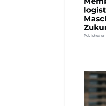
Memb
logis
Masc
Zukun
Published on 