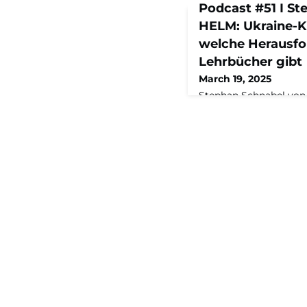
Podcast #51 I S
HELM: Ukraine-Kr
welche Herausfo
Lehrbücher gibt
March 19, 2025
Stephan Schnabel von 
Pandemie – für welch
keine Lehrbücher gibt
über die Krise der deu
größten Herausforderu
persönliche Schlüsse
„Alles Neu…? Aus dem
Rappers, Geschäftsfüh
und Capital-Redakteuri