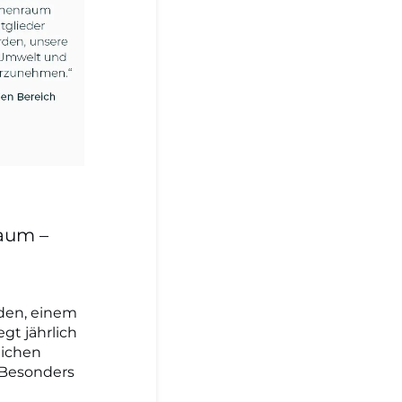
aum –
den, einem
gt jährlich
lichen
 Besonders