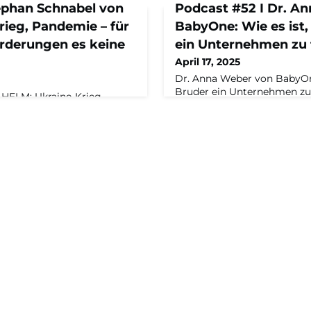
tephan Schnabel von
Podcast #52 I Dr. A
ieg, Pandemie – für
BabyOne: Wie es ist
rderungen es keine
ein Unternehmen zu 
April 17, 2025
Dr. Anna Weber von BabyOne
Bruder ein Unternehmen z
HELM: Ukraine-Krieg,
spricht über ihre Nachfolge
e Herausforderungen es
Familienunternehmen, die
Stephan Schnabel spricht
ihrem Bruder und die Schat
tschen Chemieindustrie, die
Homeoffice – im Podcast „
ngen der letzten Jahre und
Maschinenraum“ mit Tobias
lmomente – im Podcast
Geschäftsführer des Masch
 Maschinenraum“ mit Tobias
Capital-Redakteurin Katja M
rer des Maschinenraums,
Geschwister Anna Weber un
n Katja Michel.