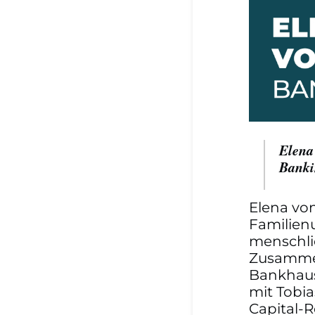
Elena
Banki
Elena von
Familien
menschli
Zusammen
Bankhaus
mit Tobi
Capital-R