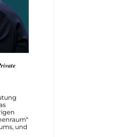
rivate
eutung
as
rigen
inenraum“
aums, und