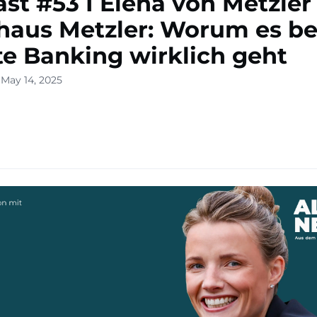
st #53 I Elena von Metzler
haus Metzler: Worum es b
te Banking wirklich geht
 May 14, 2025