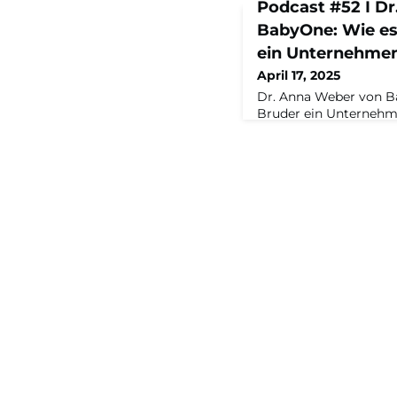
Podcast #52 I D
BabyOne: Wie es
ein Unternehmen
April 17, 2025
Dr. Anna Weber von Ba
Bruder ein Unterneh
spricht über ihre Nach
Familienunternehmen,
ihrem Bruder und die 
Homeoffice – im Podc
Maschinenraum“ mit T
Geschäftsführer des 
Capital-Redakteurin K
Geschwister Anna Web