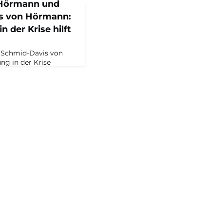
 Hörmann und
s von Hörmann:
n der Krise hilft
Schmid-Davis von
ng in der Krise
hann Schmid-Davis
ahre des
hläge, und wie es dem
reit aufgestellt zu
eu…? Aus dem
 Rappers,
inenraums, und
iche