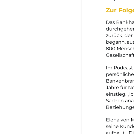
Zur Folg
Das Bankhau
durchgehend
zurück, der
begann, aus
800 Mensche
Gesellschaf
Im Podcast 
persönlich
Bankenbranc
Jahre für N
einstieg. „
Sachen anal
Beziehunge
Elena von M
seine Kunde
aufbaut. „D