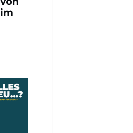
 von
eim