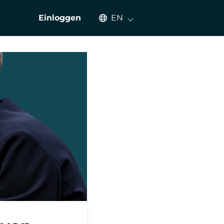
Select an available language
Einloggen
EN