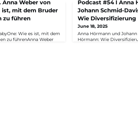
r. Anna Weber von
Podcast #54 I Anna
 ist, mit dem Bruder
Johann Schmid-Davi
 zu führen
Wie Diversifizierung i
June 18, 2025
byOne: Wie es ist, mit dem
Anna Hörmann und Johann 
men zu führenAnna Weber
Hörmann: Wie Diversifizieru
folge im
hilftAnna Hörmann und Jo
 die Zusammenarbeit mit
sprechen über die Anfangsj
Schattenseiten des
Unternehmens, über Fehlsc
ast „Alles Neu…? Aus dem
Unternehmen geholfen hat, b
obias Rappers,
sein – im Podcast „Alles N
Maschinenraums, und
Maschinenraum“ mit Tobias
atja Michel.Zur FolgeDie
Geschäftsführer des Masch
er und J
Capital-Redakteurin Katja M