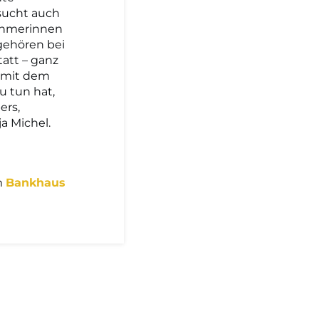
 sucht auch
nehmerinnen
gehören bei
tatt – ganz
s mit dem
u tun hat,
ers,
a Michel.
m
Bankhaus