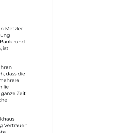
in Metzler
dlung
 Bank rund
 ist
ihren
, dass die
 mehrere
ilie
 ganze Zeit
iche
nkhaus
ig Vertrauen
hte