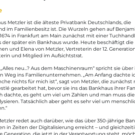
e
s Metzler ist die älteste Privatbank Deutschlands, die
 im Familienbesitz ist. Die Wurzeln gehen auf Benjam
 1674 in Frankfurt am Main zunächst mit einer Tuchhan
 der später ein Bankhaus wurde. Heute beschäftigt die
n und Elena von Metzler, Vertreterin der 12. Generation,
terin und Mitglied im Aufsichtstrat.
„Alles neu...? Aus dem Maschinenraum“ spricht sie über 
en Weg ins Familienunternehmen. „Am Anfang dachte ich
he nichts für mich ist“, sagt von Metzler, die zunächst
estlé gearbeitet hat, bevor sie ins das Bankhaus ihrer Fam
Ich dachte, es geht um viel um Zahlen und man muss die
ysieren. Tatsächlich aber geht es sehr viel um menschl
n.“
etzler redet auch darüber, wie das über 350-jährige Ba
n in Zeiten der Digitalisierung erreicht – und gleichzeit
ie Generation, die jetzt in der Verantwortung steht, möc