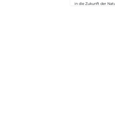
in die Zukunft der Na
spricht Alicia Lindner
Kosmetikindustrie, di
Qualitätslabels "Made 
darüber, wie ihr Unt
Reformhaus als auch a
wurde. Zur FolgeMit d
essen kann, gebe ich 