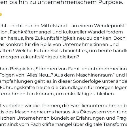
ten bis hin zu unternehmerischem Purpose.
e
ht – nicht nur im Mittelstand – an einem Wendepunkt: 
ion, Fachkräftemangel und kultureller Wandel fordern
n heraus, ihre Zukunftsfähigkeit neu zu denken. Doch
as konkret für die Rolle von Unternehmer:innen und
ften? Welche Future Skills braucht es, um heute hand
 morgen zukunftsfähig zu bleiben?
schen Beispielen, Stimmen von Familienunternehmer:in
 Folgen von “Alles Neu…? Aus dem Maschinenraum” und 
mpfehlungen geht es in dieser Sonderfolge unter and
 Führungskräfte heute die Grundlagen für morgen lege
ternehmen tun können, um enkelfähig zu bleiben.
ht vertiefen wir die Themen, die Familienunternehmen 
xis des Maschinenraums heraus. Als Ökosystem von run
dischen Unternehmen bündelt er Erfahrungen und Frage
vant sind: vom Fachkräftemangel über digitale Transforma