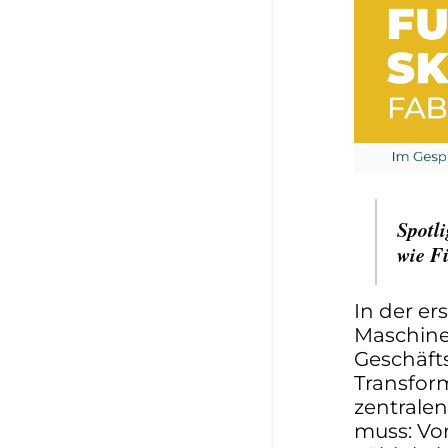
Spotli
wie F
In der er
Maschine
Geschäft
Transfor
zentrale
muss: Von