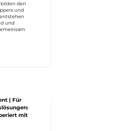
 bilden den
appers und
 entstehen
nd und
 gemeinsam
nt | Für
slösungen:
eriert mit