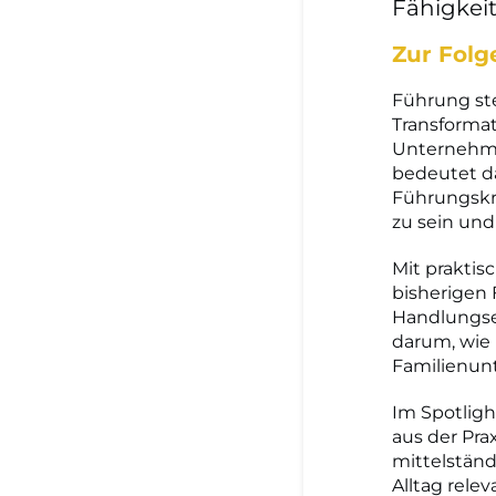
Fähigkei
Zur Folg
Führung ste
Transformat
Unternehme
bedeutet d
Führungskrä
zu sein und
Mit prakti
bisherigen
Handlungse
darum, wie
Familienun
Im Spotlig
aus der Pra
mittelstän
Alltag rele