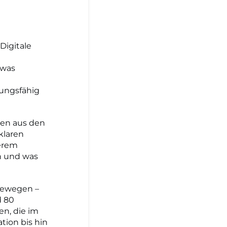
Digitale
 was
lungsfähig
nen aus den
klaren
erem
n und was
bewegen –
d 80
n, die im
tion bis hin