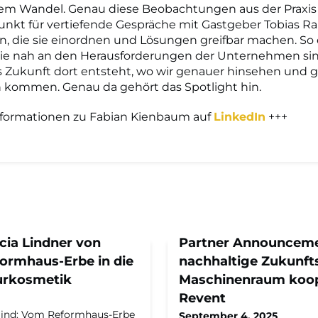
lem Wandel. Genau diese Beobachtungen aus der Praxis
nkt für vertiefende Gespräche mit Gastgeber Tobias R
n, die sie einordnen und Lösungen greifbar machen. So
die nah an den Herausforderungen der Unternehmen si
ss Zukunft dort entsteht, wo wir genauer hinsehen und
n kommen. Genau da gehört das Spotlight hin.
nformationen zu Fabian Kienbaum auf
LinkedIn
+++
icia Lindner von
Partner Announceme
formhaus-Erbe in die
nachhaltige Zukunft
urkosmetik
Maschinenraum koop
Revent
rlind: Vom Reformhaus-Erbe
September 4, 2025