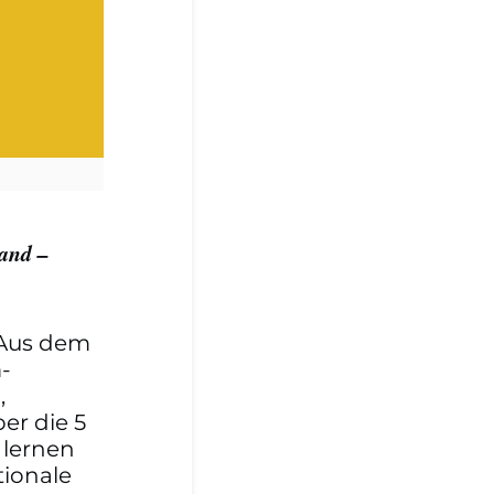
tand –
 Aus dem
-
,
er die 5
 lernen
tionale