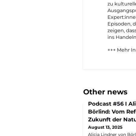
zu kulturel
Ausgangspu
Expert:inne
Episoden, 
zeigen, da
ins Handel
+++ Mehr I
Other news
Podcast #56 I Al
Börlind: Vom Re
Zukunft der Nat
August 13, 2025
Alicia Lindner von Bö