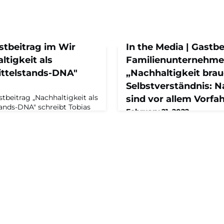
astbeitrag im Wir
In the Media | Gastbe
tigkeit als
Familienunternehme
ittelstands-DNA"
„Nachhaltigkeit bra
Selbstverständnis: N
tbeitrag „Nachhaltigkeit als
sind vor allem Vorfah
tands-DNA" schreibt Tobias
February 21, 2022
tsche Mittelstand sich beim
16.12.2021Oftmals wird die N
ften nicht verstecken muss.
stark betont, dass fast verg
eibt, müssen Unternehmen
Nachfolger:innen sind zugle
 nicht nur
Vorfahr:innen. Dieser Fakt s
Rückgrat der deutschen
werden, vor allem um gege
elstand, daher trägt er auch
der Politik zu unterstreiche
twortung,
klimafreundliche Technolog
genutzt, hier wird Zukunft
Generationen gemacht.Zwe
Krisenm