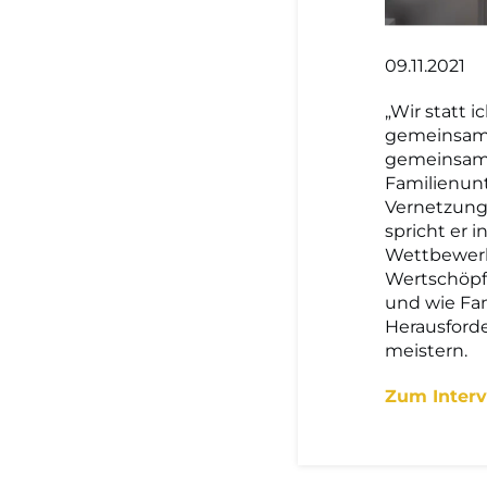
09.11.2021
„Wir statt 
gemeinsam 
gemeinsam s
Familienunt
Vernetzung,
spricht er
Wettbewerb
Wertschöpf
und wie Fa
Herausford
meistern.
Zum Inter