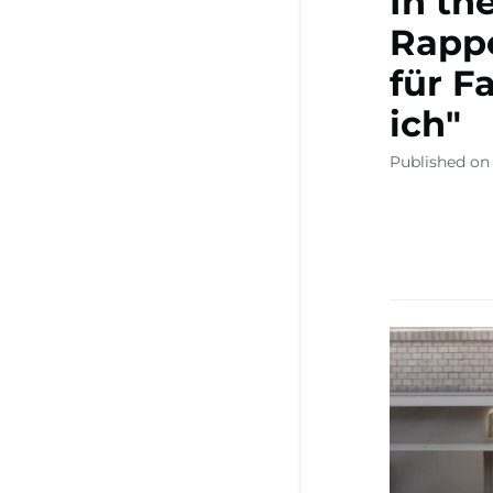
In th
Rappe
für F
ich"
Published on 