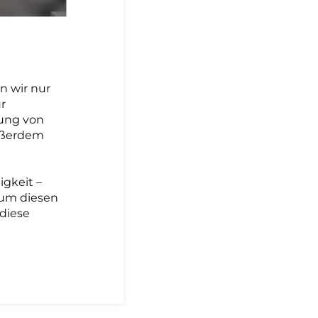
n wir nur
r
tung von
Außerdem
gkeit –
aum diesen
diese