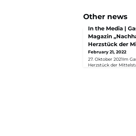
Other news
In the Media | G
Magazin „Nachhal
Herzstück der M
February 21, 2022
27. Oktober 2021Im Gas
Herzstück der Mittels
Rappers, dass der deu
nachhaltigen Wirtscha
Aber damit das so bl
Wissen teilen. Und das
deutschlandweit.Das 
Wirtschaft ist der Mitt
eine besondere Veran