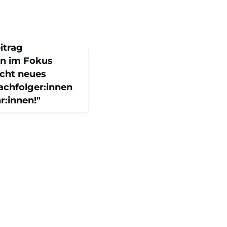
itrag
n im Fokus
ucht neues
achfolger:innen
r:innen!"
achfolge als solche so
essen wird:
ich auch
ollte stärker betont
nüber Talenten und
n: Hier werden
ien entwickelt und
 für kommende
i Jahre Pandemie und