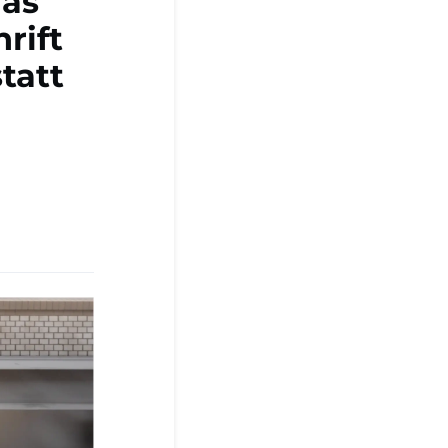
ias
rift
tatt