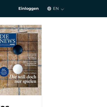
Select an available language
Einloggen
EN