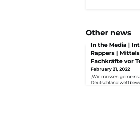
Other news
In the Media | In
Rappers | Mittels
Fachkräfte vor Te
February 21, 2022
„Wir müssen gemeinsa
Deutschland wettbewe
machen. Es ist zehnma
Talente für deutsche
für Startups arbeiten 
Tesla oder irgendeine
Konzern.“ Im Interview
Morgenpost spricht To
Wichtigkeit von Vern
Mittelst