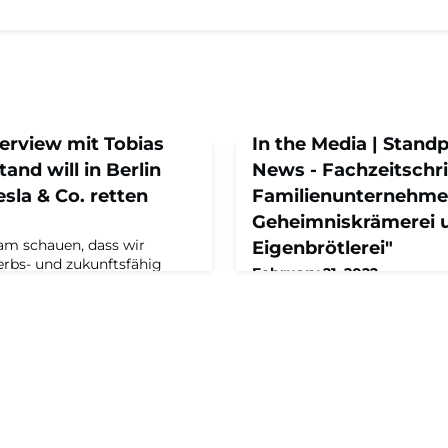
terview mit Tobias
In the Media | Stand
tand will in Berlin
News - Fachzeitschri
sla & Co. retten
Familienunternehme
Geheimniskrämerei 
m schauen, dass wir
Eigenbrötlerei"
rbs- und zukunftsfähig
February 21, 2022
l besser, wenn die besten
„Alleingänge schaden dem E
 Familienunternehmen oder
können gerade Familienu
statt für Google, Amazon,
davon profitieren, aus Erfa
n anderen ausländischen
anderer zu lernen und sich 
 mit der Berliner
auszutauschen."Im Standpun
bias Rappers über die
Fachzeitschrift für Famili
etzung im deutschen
Tobias Rappers über die Wic
Kooperationen und wie wir