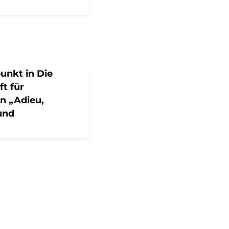
punkt in Die
ft für
n „Adieu,
und
rfolg. Stattdessen
nternehmen immens
hrungen und Fehlern
miteinander
kt in Die News -
enunternehmen schreibt
htigkeit von
 mit dem