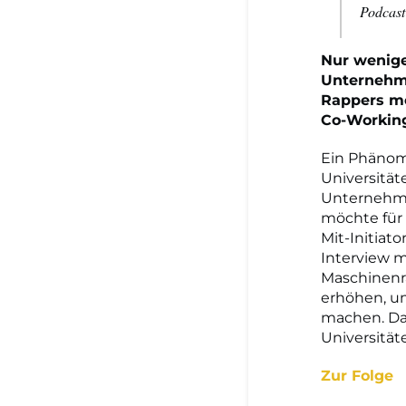
Podcast
Nur wenige
Unternehme
Rappers mö
Co-Working
Ein Phänom
Universität
Unternehmen
möchte für 
Mit-Initia
Interview m
Maschinenra
erhöhen, u
machen. Daf
Universität
Zur Folge