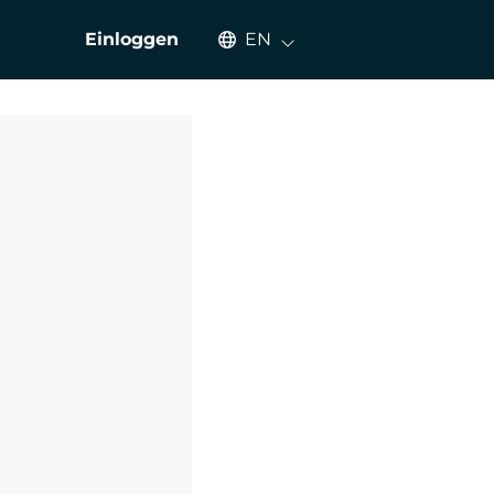
Select an available language
Einloggen
EN