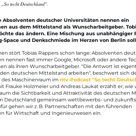
 „So techt Deutschland".
 Absolventen deutscher Universitäten nennen ein
n aus dem Mittelstand als Wunscharbeitgeber. Tob
chte das ändern. Eine Mischung aus unabhängiger P
-Space und Denkschmiede im Herzen von Berlin soll 
en stört Tobias Rappers schon lange: Absolventen deut
en nennen fast immer Google, Microsoft oder andere Te
 als ihren Wunscharbeitgeber. "Die Antwort ist eigentl
den deutschen Mittelstand arbeiten", beschwert sich d
tor des Maschinenraum im
ntv-Podcast "So techt Deutsc
it Frauke Holzmeier und Andreas Laukat erzählt er, wie
um die Sichtbarkeit und Attraktivität des deutschen M
m Deutschland gemeinsam wettbewerbs- und zukunfts
ür gehen wir z. B. Partnerschaften mit den führenden
en für Wirtschaft und Ingenieurwesen ein.