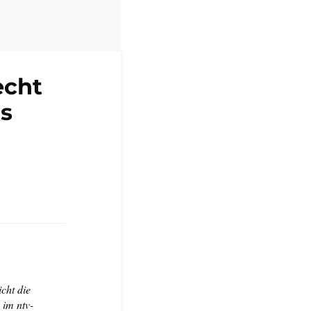
echt
s
cht die
im ntv-