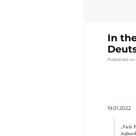
In th
Deuts
Published on 
19.01.2022
„Viele 
Aufmerk