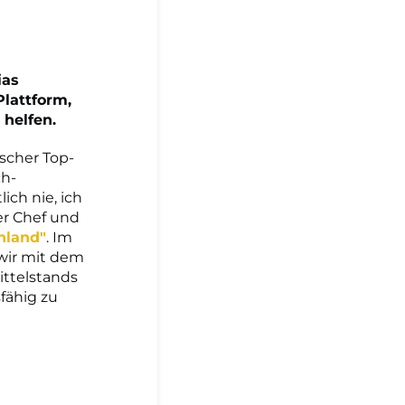
ias
lattform,
helfen.
scher Top-
ch-
ich nie, ich
er Chef und
hland"
. Im
 wir mit dem
ittelstands
fähig zu