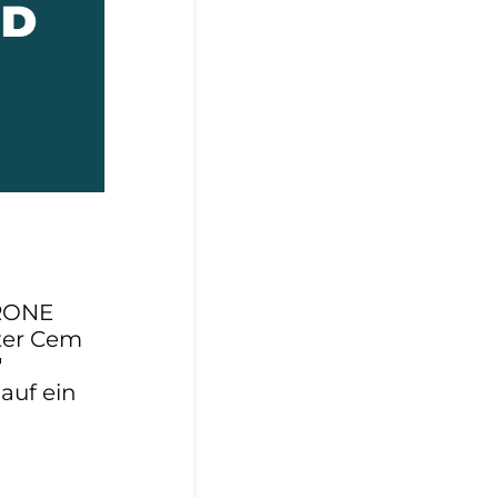
KRONE
ster Cem
"
auf ein