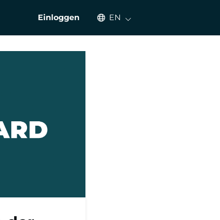
Select an available language
Einloggen
EN