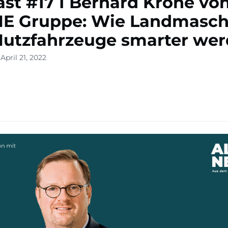
st #17 I Bernard Krone vo
E Gruppe: Wie Landmasch
utzfahrzeuge smarter we
April 21, 2022