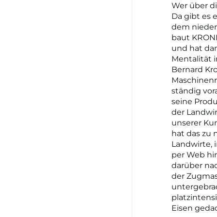
Wer über d
Da gibt es
dem nieders
baut KRONE
und hat dam
Mentalität 
Bernard Kro
Maschinenr
ständig vor
seine Produ
der Landwir
unserer Kun
hat das zu 
Landwirte, 
per Web hi
darüber nac
der Zugmasc
untergebra
platzintens
Eisen gedac