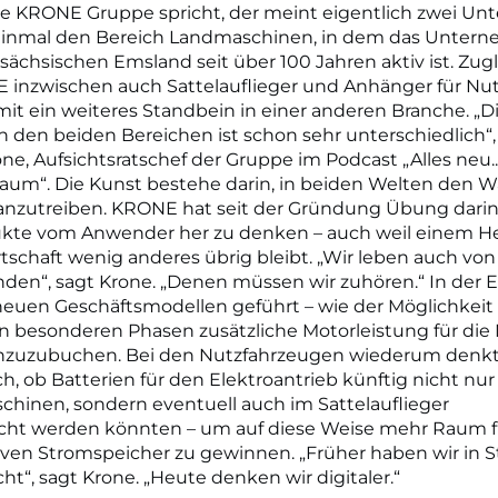
ie KRONE Gruppe spricht, der meint eigentlich zwei U
 einmal den Bereich Landmaschinen, in dem das Unter
ächsischen Emsland seit über 100 Jahren aktiv ist. Zug
 inzwischen auch Sattelauflieger und Anhänger für Nu
it ein weiteres Standbein in einer anderen Branche. „D
in den beiden Bereichen ist schon sehr unterschiedlich“,
ne, Aufsichtsratschef der Gruppe im Podcast „Alles neu.
aum“. Die Kunst bestehe darin, in beiden Welten den 
anzutreiben. KRONE hat seit der Gründung Übung darin
kte vom Anwender her zu denken – auch weil einem Her
tschaft wenig anderes übrig bleibt. „Wir leben auch vo
den“, sagt Krone. „Denen müssen wir zuhören.“ In der 
neuen Geschäftsmodellen geführt – wie der Möglichkeit 
in besonderen Phasen zusätzliche Motorleistung für di
nzuzubuchen. Bei den Nutzfahrzeugen wiederum denkt
h, ob Batterien für den Elektroantrieb künftig nicht nur
hinen, sondern eventuell auch im Sattelauflieger
cht werden könnten – um auf diese Weise mehr Raum f
iven Stromspeicher zu gewinnen. „Früher haben wir in S
ht“, sagt Krone. „Heute denken wir digitaler.“