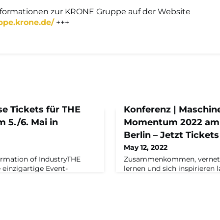
nformationen zur KRONE Gruppe auf der Website
ppe.krone.de/
+++
se Tickets für THE
Konferenz | Maschi
5./6. Mai in
Momentum 2022 am 8
Berlin – Jetzt Tickets
May 12, 2022
ormation of IndustryTHE
Zusammenkommen, vernet
einzigartige Event-
lernen und sich inspirieren
tiger Wirkungskraft für die
bei der Maschinenraum Mo
 in der Industrie. Die
September in Berlin.Die M
ng und Automatisierung mit
Momentum 2022 ist die ers
ionskraft hebelt ganze
Mittelstand für den Mittels
en Fugen und liefert neue
zwölf Monaten des intensiv