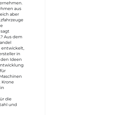
nternehmen.
nehmen aus
leich aber
tzfahrzeuge
ie
 sagt
..? Aus dem
Wandel
 entwickelt,
steller in
n den Ideen
Entwicklung
für
e Maschinen
 Krone
 in
ür die
tahl und