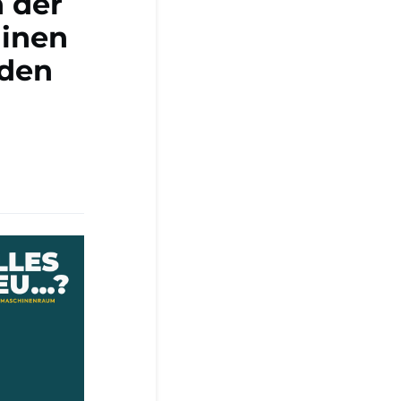
n der
inen
rden