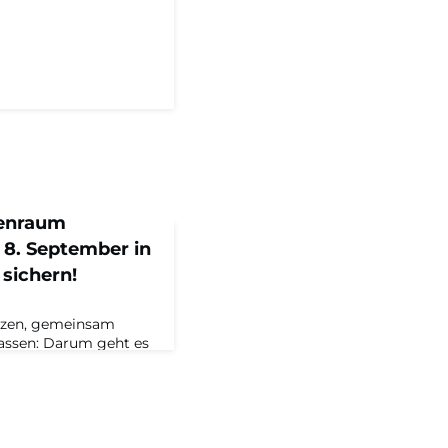
nenraum
. September in
 sichern!
zen, gemeinsam
 lassen: Darum geht es
mentum 2022 am 8.
aschinenraum
te Konferenz vom
tand. Nach über
en Austauschen in den