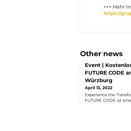
+++ Mehr I
https://gru
Other news
Event | Kostenlo
FUTURE CODE am 
Würzburg
April 13, 2022
Experience the Transf
FUTURE CODE ist eine 
Plattform mit nachhal
digitale Transformation
rasante Digitalisieru
ihrer enormen Innovat
Industriezweige aus d