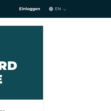
Select an available language
Einloggen
EN