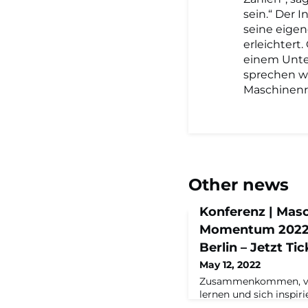
sein.“ Der 
seine eige
erleichtert
einem Unte
sprechen wü
Maschinenra
Other news
Konferenz | Mas
Momentum 2022 
Berlin – Jetzt Ti
May 12, 2022
Zusammenkommen, ve
lernen und sich inspir
bei der Maschinenra