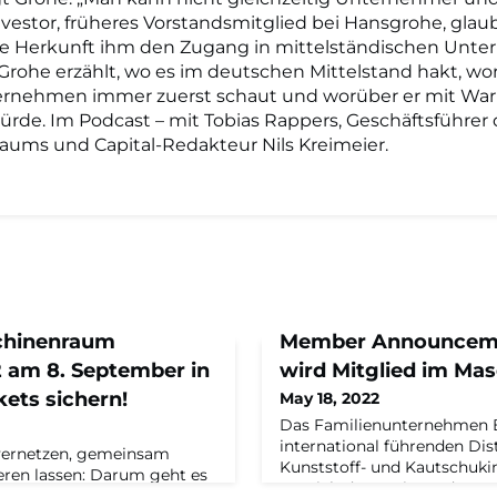
Investor, früheres Vorstandsmitglied bei Hansgrohe, glaub
ne Herkunft ihm den Zugang in mittelständischen Unt
. Grohe erzählt, wo es im deutschen Mittelstand hakt, wor
rnehmen immer zuerst schaut und worüber er mit War
rde. Im Podcast – mit Tobias Rappers, Geschäftsführer 
ums und Capital-Redakteur Nils Kreimeier.
chinenraum
Member Announcemen
am 8. September in
wird Mitglied im Ma
ckets sichern!
May 18, 2022
Das Familienunternehmen Bi
international führenden Dist
rnetzen, gemeinsam
Kunststoff- und Kautschuki
ieren lassen: Darum geht es
Bereich der Basis- und Spez
um Momentum 2022 am 8.