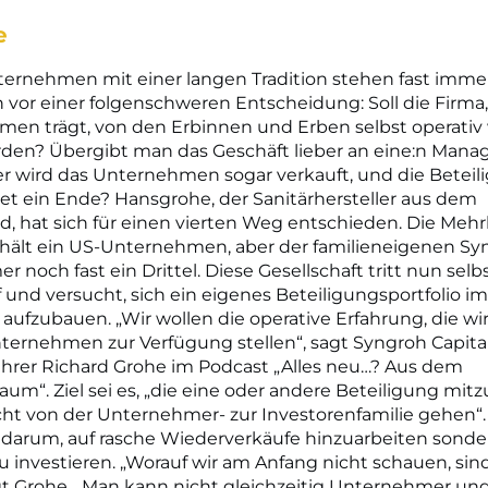
e
ternehmen mit einer langen Tradition stehen fast imme
vor einer folgenschweren Entscheidung: Soll die Firma,
en trägt, von den Erbinnen und Erben selbst operativ 
den? Übergibt man das Geschäft lieber an eine:n Manag
 wird das Unternehmen sogar verkauft, und die Beteil
det ein Ende? Hansgrohe, der Sanitärhersteller aus dem
, hat sich für einen vierten Weg entschieden. Die Mehr
hält ein US-Unternehmen, aber der familieneigenen Sy
 noch fast ein Drittel. Diese Gesellschaft tritt nun selbs
f und versucht, sich ein eigenes Beteiligungsportfolio im
 aufzubauen. „Wir wollen die operative Erfahrung, die wi
ernehmen zur Verfügung stellen“, sagt Syngroh Capita
hrer Richard Grohe im Podcast „Alles neu…? Aus dem
um“. Ziel sei es, „die eine oder andere Beteiligung mi
icht von der Unternehmer- zur Investorenfamilie gehen“.
 darum, auf rasche Wiederverkäufe hinzuarbeiten sonde
 zu investieren. „Worauf wir am Anfang nicht schauen, sin
gt Grohe. „Man kann nicht gleichzeitig Unternehmer un