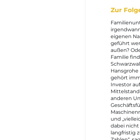
Zur Folg
Familienun
irgendwann 
eigenen Nam
geführt wer
außen? Oder
Familie fin
Schwarzwald
Hansgrohe 
gehört immer
Investor au
Mittelstand
anderen Unt
Geschäftsfü
Maschinenra
und „vielle
dabei nicht
langfristig
Zahlen“, sa