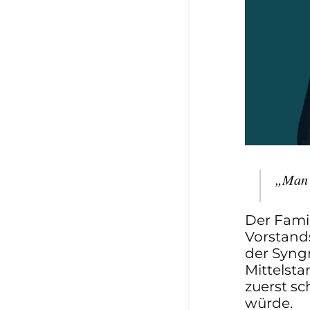
„Man k
Der Fami
Vorstand
der Syngr
Mittelst
zuerst s
würde.