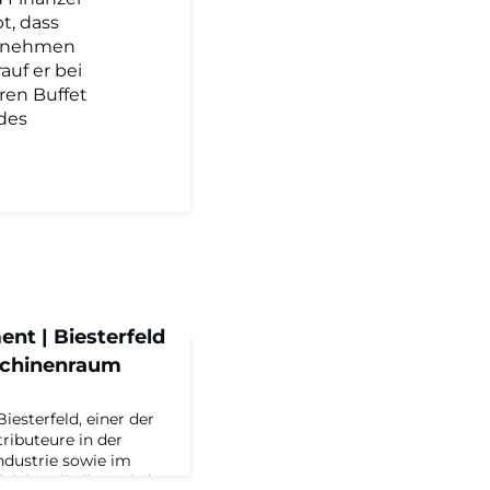
t, dass
ernehmen
auf er bei
ren Buffet
des
t | Biesterfeld
schinenraum
esterfeld, einer der
ributeure in der
ndustrie sowie im
ialchemikalien, wird