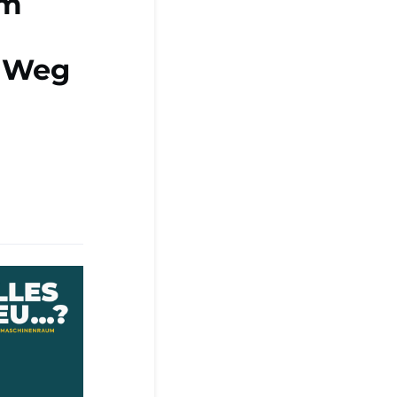
om
r Weg