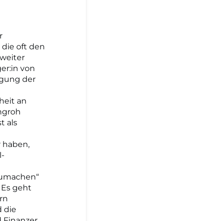
r
 die oft den
weiter
er:in von
igung der
heit an
ngroh
t als
r haben,
l-
tzumachen“
 Es geht
rn
d die
d Finanzer