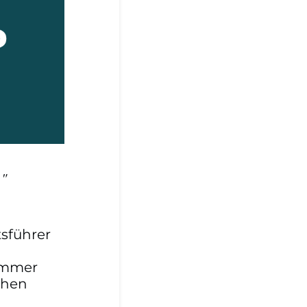
."
sführer
 immer
chen