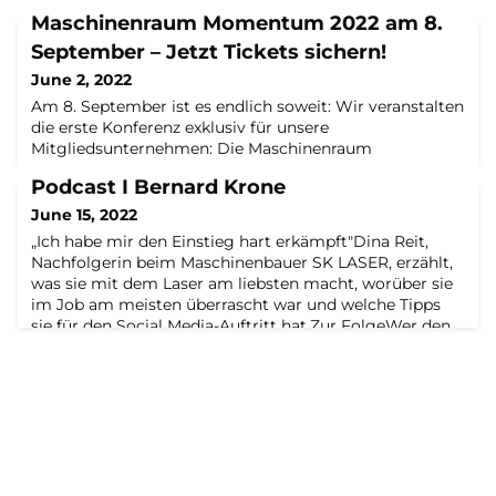
Maschinenraum Momentum 2022 am 8.
September – Jetzt Tickets sichern!
June 2, 2022
Am 8. September ist es endlich soweit: Wir veranstalten
die erste Konferenz exklusiv für unsere
Mitgliedsunternehmen: Die Maschinenraum
Momentum 2022.Die Maschinenraum Momentum 2022
Podcast I Bernard Krone
ist die erste Konferenz vom Mittelstand für den
Mittelstand. Nach über zwölf Monaten des intensiven
June 15, 2022
Austauschen in den Maschinenraum Circles,
„Ich habe mir den Einstieg hart erkämpft"Dina Reit,
Transformation Talks und weiteren Formaten bringen
Nachfolgerin beim Maschinenbauer SK LASER, erzählt,
wir die besten und wichti
was sie mit dem Laser am liebsten macht, worüber sie
im Job am meisten überrascht war und welche Tipps
sie für den Social Media-Auftritt hat.Zur FolgeWer den
Auftritten von Dina Reit in den sozialen Medien folgt,
bekommt eine Menge geboten. Es kann vorkommen,
dass die Unternehmerin dann mit eine