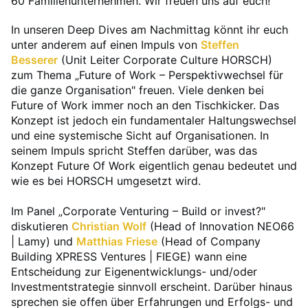
60 Familienunternehmen. Wir freuen uns auf euch!
In unseren Deep Dives am Nachmittag könnt ihr euch
unter anderem auf einen Impuls von
Steffen
Besserer
(Unit Leiter Corporate Culture HORSCH)
zum Thema „Future of Work – Perspektivwechsel für
die ganze Organisation" freuen. Viele denken bei
Future of Work immer noch an den Tischkicker. Das
Konzept ist jedoch ein fundamentaler Haltungswechsel
und eine systemische Sicht auf Organisationen. In
seinem Impuls spricht Steffen darüber, was das
Konzept Future Of Work eigentlich genau bedeutet und
wie es bei HORSCH umgesetzt wird.
Im Panel „Corporate Venturing – Build or invest?"
diskutieren
Christian Wolf
(Head of Innovation NEO66
| Lamy) und
Matthias Friese
(Head of Company
Building XPRESS Ventures | FIEGE) wann eine
Entscheidung zur Eigenentwicklungs- und/oder
Investmentstrategie sinnvoll erscheint. Darüber hinaus
sprechen sie offen über Erfahrungen und Erfolgs- und