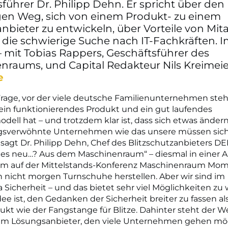
führer Dr. Philipp Dehn. Er spricht über den
gen Weg, sich von einem Produkt- zu einem
bieter zu entwickeln, über Vorteile von Mita
die schwierige Suche nach IT-Fachkräften. 
 mit Tobias Rappers, Geschäftsführer des
nraums, und Capital Redakteur Nils Kreimeie
e
 Frage, vor der viele deutsche Familienunternehmen steh
in funktionierendes Produkt und ein gut laufendes
dell hat – und trotzdem klar ist, dass sich etwas ände
lgsverwöhnte Unternehmen wie das unsere müssen sic
 sagt Dr. Philipp Dehn, Chef des Blitzschutzanbieters D
lles neu…? Aus dem Maschinenraum“ – diesmal in einer
um auf der Mittelstands-Konferenz Maschinenraum Mo
 nicht morgen Turnschuhe herstellen. Aber wir sind im
icherheit – und das bietet sehr viel Möglichkeiten zu 
ee ist, den Gedanken der Sicherheit breiter zu fassen al
kt wie der Fangstange für Blitze. Dahinter steht der 
um Lösungsanbieter, den viele Unternehmen gehen mö