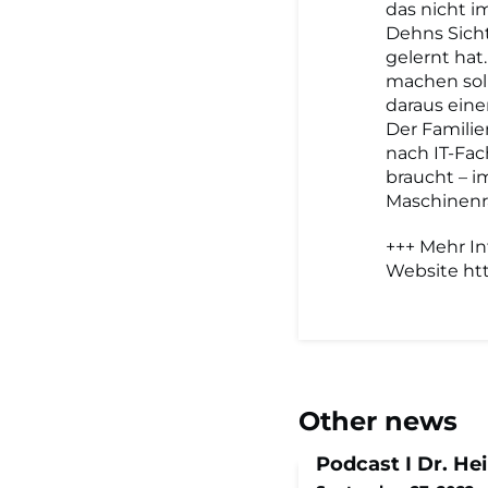
das nicht i
Dehns Sicht
gelernt hat
machen soll
daraus eine
Der Familie
nach IT-Fac
braucht – i
Maschinenra
+++ Mehr In
Website ht
Other news
Podcast I Dr. He