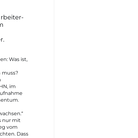
rbeiter-
Im
r.
en: Was ist,
rn muss?
h
EHN, im
 Aufnahme
mentum.
wachsen.“
s nur mit
Weg vom
chten. Dass