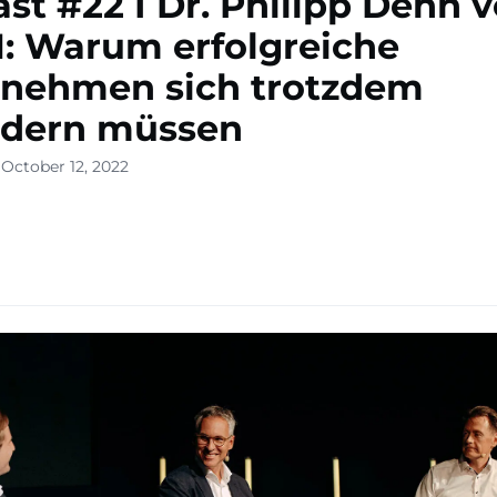
st #22 I Dr. Philipp Dehn 
: Warum erfolgreiche
rnehmen sich trotzdem
ndern müssen
 October 12, 2022