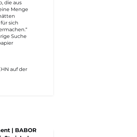
, die aus
r eine Menge
 hätten
für sich
itermachen.“
erige Suche
papier
HN auf der
ent | BABOR