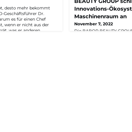
BEAUTY GROUP schli
bt, desto mehr bekommt
Innovations-Ökosys
Geschäftsführer Dr.
Maschinenraum an
arum es für einen Chef
November 7, 2022
t, wenn er nicht aus der
errät, was er anderen
Die BABOR BEAUTY GROUP,
ürde und er sagt, warum er
inhabergeführtes deutsches
t. Im Podcast – mit Tobias
Familienunternehmen und Gl
rer des Maschinenraums,
Kosmetikindustrie, wird Teil
Nils Kreimeier.Zu
Maschinenraums.Die Allianz
Mittelständlern sowie Hoch
anderen Innovatoren arbei
digitalen Transformation d
Mittelstands. Die BABOR 
Austausch mit anderen Mitg
Maschinenraums