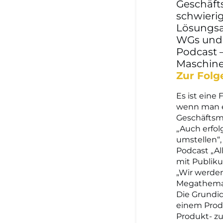
Geschäfts
schwieri
Lösungsan
WGs und 
Podcast –
Maschine
Zur Folg
Es ist eine
wenn man e
Geschäftsmo
„Auch erfo
umstellen“,
Podcast „A
mit Publik
„Wir werden
Megathema S
Die Grundid
einem Produ
Produkt- z