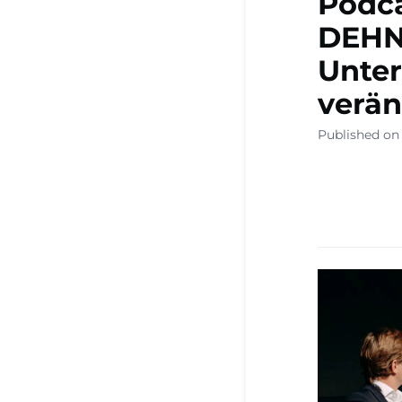
Podca
DEHN
Unte
verä
Published on