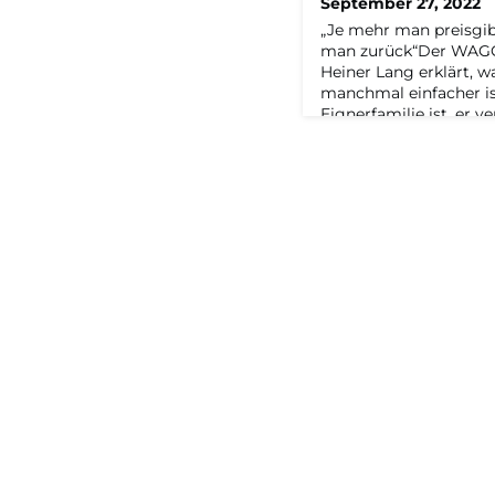
September 27, 2022
„Je mehr man preisgi
man zurück“Der WAGO-
Heiner Lang erklärt, w
manchmal einfacher is
Eignerfamilie ist, er v
Manager:innen raten w
Bücher über Mäuse lies
Rappers, Geschäftsfüh
und Capital Redakteur 