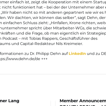
mmer einfach ist, zeigt die Kooperation mit einem Startup
 nicht funktioniert hat – bei der der Unternehmer abe
. „Wir haben nicht so mit anderen gepartnert wie wir es
en. Wir dachten, wir können das selber“, sagt Dehn, der 
n einfachen Schluss zieht: „Hinfallen, Krone richten, we
nunternehmer spricht über Mitarbeiter-WGs, die schwi
hkräften und die Frage, ob man eigentlich ein Strategie
m Podcast – mit Tobias Rappers, Geschäftsführer des
ums und Capital-Redakteur Nils Kreimeier.
formationen zu Dr. Philipp Dehn auf
LinkedIn
und zu DE
tps://www.dehn.de/de +++
iner Lang
Member Announcem