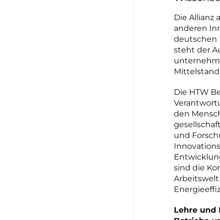
Die Allian
anderen Inn
deutschen 
steht der A
unternehme
Mittelstan
Die HTW Ber
Verantwortu
den Mensch
gesellschaf
und Forschu
Innovations
Entwicklun
sind die Ko
Arbeitswelt
Energieeffiz
Lehre und 