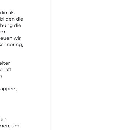
lin als
bilden die
chung die
dem
reuen wir
Schnöring,
eiter
chaft
n
Rappers,
den
hmen, um