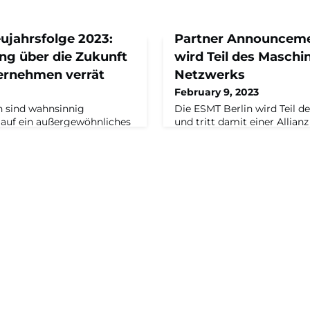
ujahrsfolge 2023:
Partner Announcemen
ng über die Zukunft
wird Teil des Masch
ernehmen verrät
Netzwerks
February 9, 2023
 sind wahnsinnig
Die ESMT Berlin wird Teil 
k auf ein außergewöhnliches
und tritt damit einer Allian
auf das neue – im Podcast –
Familienunternehmen sowi
eschäftsführer des
und anderen Innovatoren be
apital-Redakteur Nils
der digitalen Transformati
as Jahr 2022 war ein
Mittelstands arbeitet. Im Z
utsche Wirtschaft:
Zusammenarbeit mit der ES
Handelspartner wegbrechen,
vielschichtige Austausch z
hte massive
und Wirtschaft. Die ESMT B
25