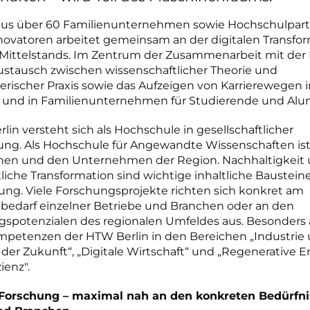
z aus über 60 Familienunternehmen sowie Hochschulpar
ovatoren arbeitet gemeinsam an der digitalen Transfo
Mittelstands. Im Zentrum der Zusammenarbeit mit der
ustausch zwischen wissenschaftlicher Theorie und
rischer Praxis sowie das Aufzeigen von Karrierewegen 
d und in Familienunternehmen für Studierende und Alu
lin versteht sich als Hochschule in gesellschaftlicher
ng. Als Hochschule für Angewandte Wissenschaften ist
en und den Unternehmen der Region. Nachhaltigkeit
tliche Transformation sind wichtige inhaltliche Baustein
ng. Viele Forschungsprojekte richten sich konkret am
bedarf einzelner Betriebe und Branchen oder an den
gspotenzialen des regionalen Umfeldes aus. Besonders
mpetenzen der HTW Berlin in den Bereichen „Industrie
 der Zukunft“, „Digitale Wirtschaft“ und „Regenerative E
ienz".
Forschung – maximal nah an den konkreten Bedürfn