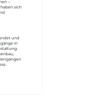
men –
 haben sich
und
ründet und
ngänge in
estaltung.
nenbau,
udiengängen
ess.