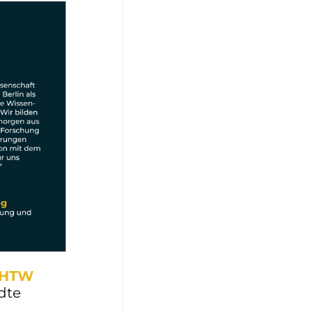
 (HTW
dte