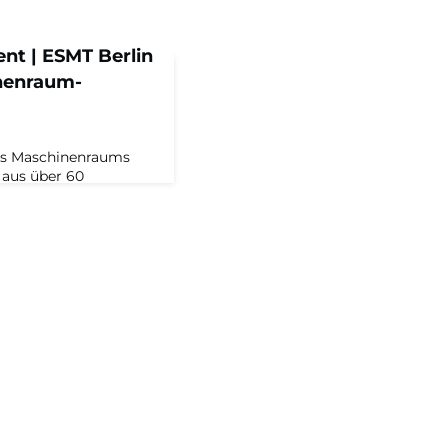
t | ESMT Berlin
inenraum-
des Maschinenraums
z aus über 60
e Hochschulpartnern
i, die gemeinsam an
on des deutschen
entrum der
MT Berlin steht der
wischen Wissenschaft
erlin wurde 2002 von