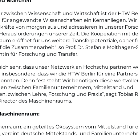
und Branchen
er zwischen Wissenschaft und Wirtschaft ist der HTW Ber
für angewandte Wissenschaften ein Kernanliegen. Wir 
räfte von morgen aus und adressieren in unserer Fors
Herausforderungen unserer Zeit. Die Kooperation mit 
um eröffnet für uns weitere Transferpotenziale, daher f
f die Zusammenarbeit“, so Prof. Dr. Stefanie Molthagen-
ntin für Forschung und Transfer.
mich sehr, dass unser Netzwerk an Hochschulpartnern w
insbesondere, dass wir die HTW Berlin für eine Partners
nnten. Denn fest steht: Wir benötigen diese wertvolle
en zwischen Familienunternehmern, Mittelstand und
n, zwischen Lehre, Forschung und Praxis“, sagt Tobias 
irector des Maschinenraums.
Maschinenraum:
nenraum, ein geteiltes Ökosystem vom Mittelstand für 
d, vereint deutsche Mittelstands- und Familienunterne