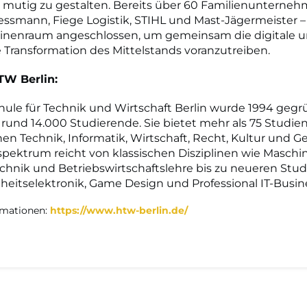
 mutig zu gestalten. Bereits über 60 Familienunterneh
essmann, Fiege Logistik, STIHL und Mast-Jägermeister –
nenraum angeschlossen, um gemeinsam die digitale 
 Transformation des Mittelstands voranzutreiben.
TW Berlin:
ule für Technik und Wirtschaft Berlin wurde 1994 geg
 rund 14.000 Studierende. Sie bietet mehr als 75 Studie
en Technik, Informatik, Wirtschaft, Recht, Kultur und G
pektrum reicht von klassischen Disziplinen wie Maschi
chnik und Betriebswirtschaftslehre bis zu neueren St
eitselektronik, Game Design und Professional IT-Busin
rmationen:
https://www.htw-berlin.de/