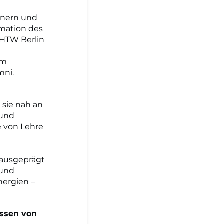
tnern und
rmation des
 HTW Berlin
im
mni.
 sie nah an
 und
e von Lehre
 ausgeprägt
 und
nergien –
issen von