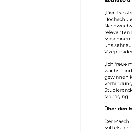
Betriebe 
„Der Transf
Hochschule 
Nachwuchsk
relevanten 
Maschinenra
uns sehr au
Vizepräside
„Ich freue 
wächst und 
gewinnen ko
Verbindung
Studierende
Managing D
Über den 
Der Maschi
Mittelstan