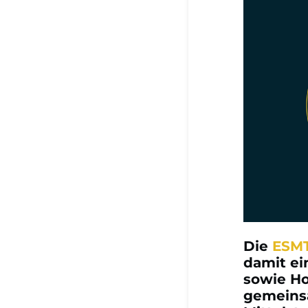
Die
ESMT
damit ei
sowie Ho
gemeinsa