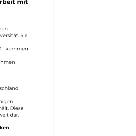
rbeit mit
h
men
ersität. Sie
ESMT kommen
nehmen
tschland
enigen
ält. Diese
eit dar.
rken