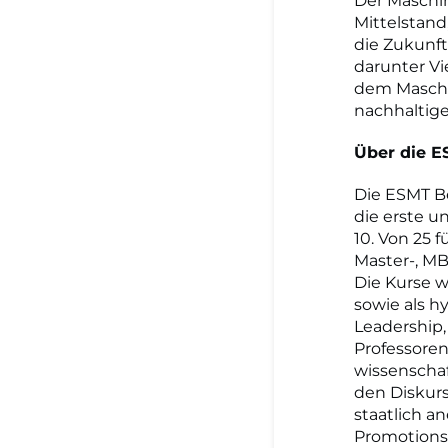
Der Maschi
Mittelstan
die Zukunft
darunter Vi
dem Maschi
nachhaltige
Über die E
Die ESMT Be
die erste u
10. Von 25
Master-, M
Die Kurse w
sowie als h
Leadership,
Professore
wissenschaf
den Diskurs
staatlich a
Promotions