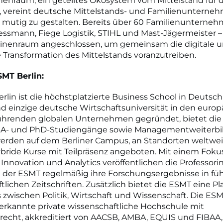
nenraum, ein geteiltes Ökosystem vom Mittelstand für 
d, vereint deutsche Mittelstands- und Familienunterne
 mutig zu gestalten. Bereits über 60 Familienunterneh
essmann, Fiege Logistik, STIHL und Mast-Jägermeister –
nenraum angeschlossen, um gemeinsam die digitale 
 Transformation des Mittelstands voranzutreiben.
SMT Berlin:
rlin ist die höchstplatzierte Business School in Deutsc
nd einzige deutsche Wirtschaftsuniversität in den euro
 führenden globalen Unternehmen gegründet, bietet di
BA- und PhD-Studiengänge sowie Managementweiterbi
erden auf dem Berliner Campus, an Standorten weltweit
ybride Kurse mit Teilpräsenz angeboten. Mit einem Foku
 Innovation und Analytics veröffentlichen die Professor
n der ESMT regelmäßig ihre Forschungsergebnisse in f
tlichen Zeitschriften. Zusätzlich bietet die ESMT eine Pl
 zwischen Politik, Wirtschaft und Wissenschaft. Die ESMT
nerkannte private wissenschaftliche Hochschule mit
recht, akkreditiert von AACSB, AMBA, EQUIS und FIBAA