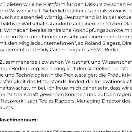
MT bieten wir eine Plattform für den Diskurs zwischen Pol
und Wissenschaft. Sicherlich stärker als jemals zuvor ist
ausch so essenziell wichtig, Deutschland ist in der aktue
ttraktiver Wirtschaftsstandorte auf einen der letzten Plä
t. Wir haben bereits zahlreiche Anknüpfungspunkte m
aum im Sinn und freuen uns sehr auf einen bereichern
it den Mitgliedsunternehmen“, so Roland Siegers, Dire
ngagement und Early Career Programs ESMT Berlin.
 Zusammenarbeit zwischen Wirtschaft und Wissenschaft
der Bedeutung. Sie ermöglicht den schnellen Transfer
e und Technologien in die Praxis, steigert die Produktiv
fähigkeit des Mittelstands, fördert die Innovationskraf
aftswachstum bei. Ich freue mich daher sehr, dass wir
eine Partnerschaft gewinnen konnten und auf den rege
Netzwerk“, sagt Tobias Rappers, Managing Director des
aums.
Maschinenraum: