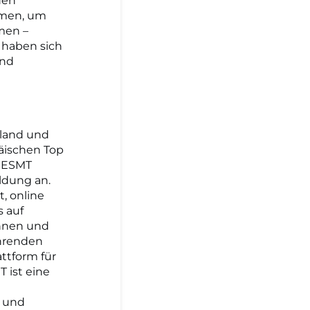
den
hmen, um
men –
 haben sich
und
hland und
päischen Top
e ESMT
ldung an.
, online
s auf
innen und
ührenden
attform für
 ist eine
, und