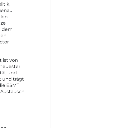
itik,
 genau
llen
tze
it dem
den
ctor
 ist von
 neuester
ität und
t und trägt
 die ESMT
n Austausch