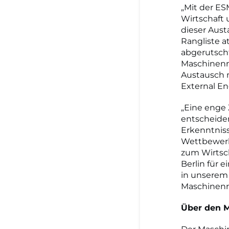
„Mit der ES
Wirtschaft 
dieser Aust
Rangliste a
abgerutsch
Maschinenr
Austausch m
External E
„Eine enge
entscheiden
Erkenntniss
Wettbewerbs
zum Wirtsch
Berlin für 
in unserem 
Maschinenr
Über den 