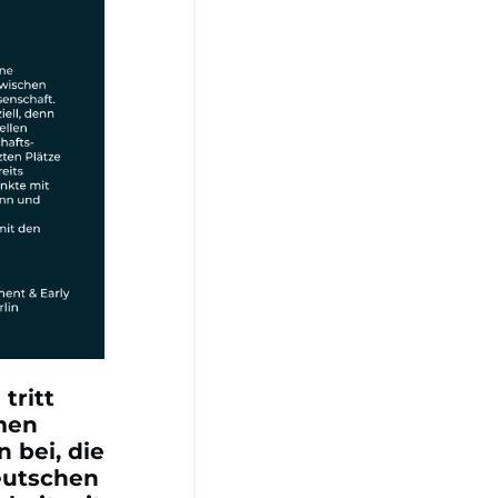
tritt
hmen
 bei, die
eutschen