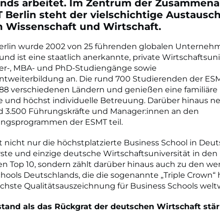
ands arbeitet. Im Zentrum der Zusammena
 Berlin steht der vielschichtige Austausc
 Wissenschaft und Wirtschaft.
erlin wurde 2002 von 25 führenden globalen Unterneh
nd ist eine staatlich anerkannte, private Wirtschaftsuniv
ter-, MBA- und PhD-Studiengänge sowie
weiterbildung an. Die rund 700 Studierenden der 
 88 verschiedenen Ländern und genießen eine familiäre
 und höchst individuelle Betreuung. Darüber hinaus 
nd 3.500 Führungskräfte und Manager:innen an den
ungsprogrammen der ESMT teil.
t nicht nur die höchstplatzierte Business School in Deu
rste und einzige deutsche Wirtschaftsuniversität in den
n Top 10, sondern zählt darüber hinaus auch zu den w
hools Deutschlands, die die sogenannte „Triple Crown“ h
höchste Qualitätsauszeichnung für Business Schools weltw
stand als das Rückgrat der deutschen Wirtschaft stä