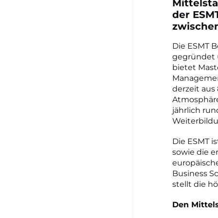
Mittelst
der ESMT
zwischen
Die ESMT B
gegründet u
bietet Mas
Management
derzeit aus
Atmosphäre
jährlich ru
Weiterbild
Die ESMT is
sowie die e
europäische
Business Sc
stellt die 
Den Mittel