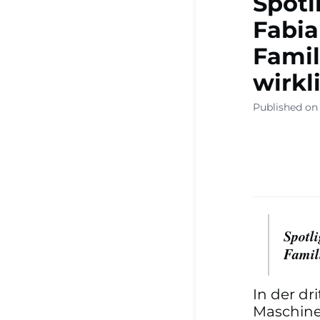
Spotl
Fabia
Famil
wirkl
Published on
Spotl
Famil
In der dr
Maschine