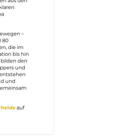
nen aus den
klaren
ma
bewegen –
d 80
n, die im
tion bis hin
 bilden den
appers und
 entstehen
nd und
 gemeinsam
rheide
auf