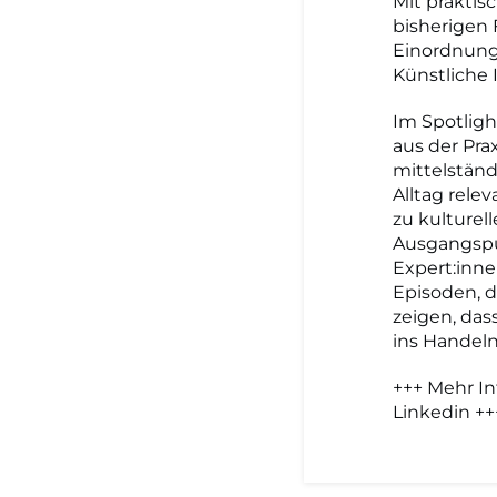
Mit prakti
bisherigen
Einordnung
Künstliche 
Im Spotlig
aus der Pra
mittelstän
Alltag rele
zu kulturel
Ausgangspu
Expert:inne
Episoden, 
zeigen, da
ins Handel
+++ Mehr I
Linkedin ++