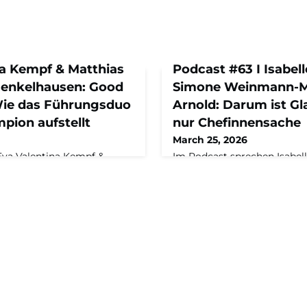
va Kempf & Matthias
Podcast #63 I Isabel
Henkelhausen: Good
Simone Weinmann-M
Wie das Führungsduo
Arnold: Darum ist Gl
pion aufstellt
nur Chefinnensache
March 25, 2026
Eva Valentina Kempf &
Im Podcast sprechen Isabel
rüber, warum sie in ihrer
Weinmann-Mang darüber, wi
Prinzip “Good Guy, Bad Guy”
Generationenwechsel gestalt
n einen Hidden Champion
wortwörtlich – “ins Lenkrad
d nahbarer aufstellen und
schwer fallen kann, das F
tion im
Abendbrottisch einmal auße
ls Marathon und nicht als
was in China besser läuft al
FolgeHenkelhausen wartet
FolgeFür viele Unternehmerf
otoren für Bagger oder For
Glaube Privatsache. Bei Mu