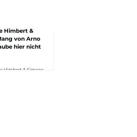
le Himbert &
ang von Arno
aube hier nicht
le Himbert & Simone
e sich ein
en lässt, ohne –
 zu greifen", warum es
amilienunternehmen am
n vor zu lassen, und
s in Deutschland.Zur
amilien ist der
tter und Toc