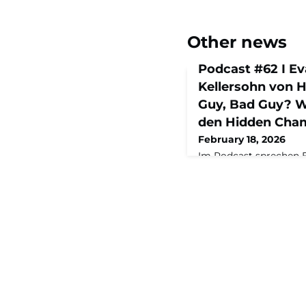
Other news
Podcast #62 I E
Kellersohn von 
Guy, Bad Guy? 
den Hidden Cham
February 18, 2026
Im Podcast sprechen 
Matthias Kellersohn da
Doppelspitze auf das 
setzen, wie die beide
moderner, digitaler un
warum sie Transforma
Familienunternehmen a
Sprint verstehen.Zur 
und vertreibt Dieselm