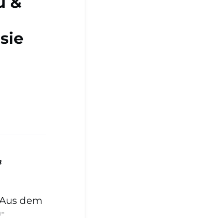
u &
sie
m
? Aus dem
-