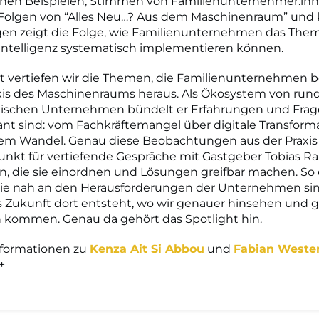
schen Beispielen, Stimmen von Familienunternehmer:in
 Folgen von “Alles Neu…? Aus dem Maschinenraum” und 
en zeigt die Folge, wie Familienunternehmen das The
Intelligenz systematisch implementieren können.
ht vertiefen wir die Themen, die Familienunternehmen 
xis des Maschinenraums heraus. Als Ökosystem von run
dischen Unternehmen bündelt er Erfahrungen und Frage
vant sind: vom Fachkräftemangel über digitale Transforma
lem Wandel. Genau diese Beobachtungen aus der Praxis
nkt für vertiefende Gespräche mit Gastgeber Tobias R
n, die sie einordnen und Lösungen greifbar machen. So
die nah an den Herausforderungen der Unternehmen si
ss Zukunft dort entsteht, wo wir genauer hinsehen und
n kommen. Genau da gehört das Spotlight hin.
nformationen zu
Kenza Ait Si Abbou
und
Fabian Weste
+