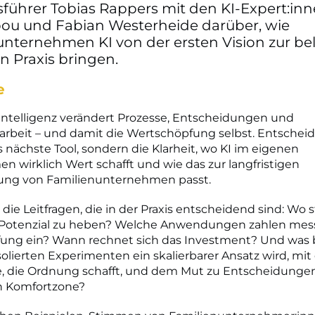
sführer Tobias Rappers mit den KI-Expert:in
bbou und Fabian Westerheide darüber, wie
unternehmen KI von der ersten Vision zur be
n Praxis bringen.
e
Intelligenz verändert Prozesse, Entscheidungen und
beit – und damit die Wertschöpfung selbst. Entscheid
 nächste Tool, sondern die Klarheit, wo KI im eigenen
 wirklich Wert schafft und wie das zur langfristigen
ung von Familienunternehmen passt.
die Leitfragen, die in der Praxis entscheidend sind: Wo s
Potenzial zu heben? Welche Anwendungen zahlen mess
ung ein? Wann rechnet sich das Investment? Und was b
solierten Experimenten ein skalierbarer Ansatz wird, mit
, die Ordnung schafft, und dem Mut zu Entscheidungen
n Komfortzone?