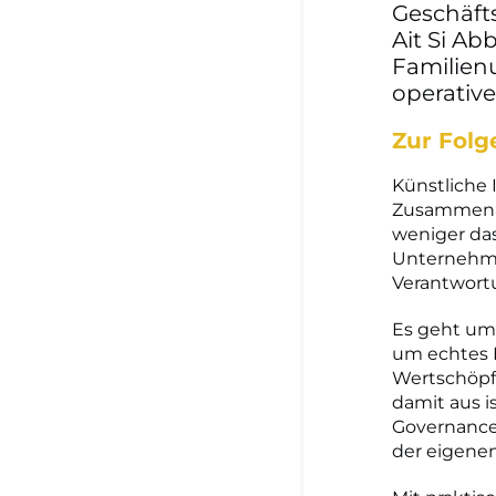
Geschäft
Ait Si A
Familien
operative
Zur Folg
Künstliche 
Zusammenar
weniger das
Unternehmen
Verantwort
Es geht um 
um echtes 
Wertschöpf
damit aus i
Governance
der eigene