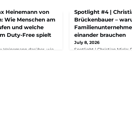
ax Heinemann von
Spotlight #4 | Christ
n: Wie Menschen am
Brückenbauer – wa
ufen und welche
Familienunternehme
im Duty-Free spielt
einander brauchen
July 8, 2026
ax Heinemann darüber, wie
Spotlight | Christian Miele:
inem der größten
warum Familienunternehme
 globalen Travel Retail
einander brauchenIn der vie
mit einer Milliarde Euro
Sonderfolge von „Alles Ne
er Schlüsselstandort ist,
Maschinenraum“ spricht Ga
mien direkt im
Maschinenraum-Geschäftsfü
sichtbar werden und was
mit Christian Miele, General
ür Zehntausende Euro über
einem der führenden europ
 Reisenden verraten.Zur
Wachstumsfonds, über das
Startups und Familienunter