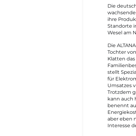
Die deutsch
wachsende 
ihre Produk
Standorte 
Wesel am Ni
Die ALTANA 
Tochter von
Klatten das
Familienbes
stellt Spezi
für Elektro
Umsatzes vo
Trotzdem gl
kann auch h
benennt auc
Energiekost
aber eben n
Interesse de