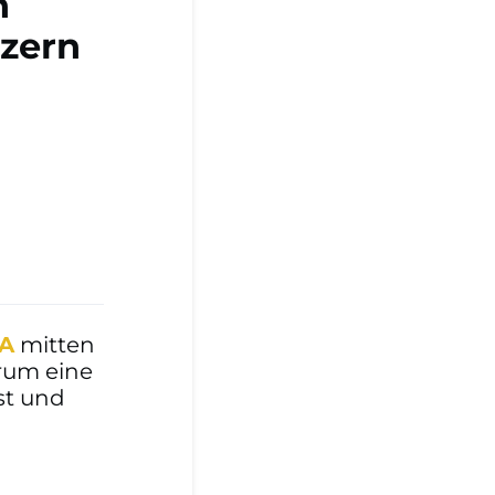
n
zern
A
mitten
arum eine
st und