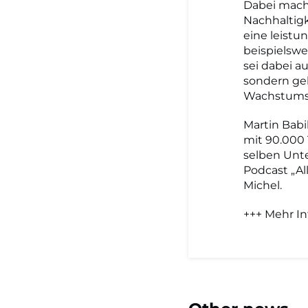
Dabei mach
Nachhaltigk
eine leistu
beispielswe
sei dabei a
sondern gel
Wachstumst
Martin Babi
mit 90.000 
selben Unt
Podcast „A
Michel.
+++ Mehr In