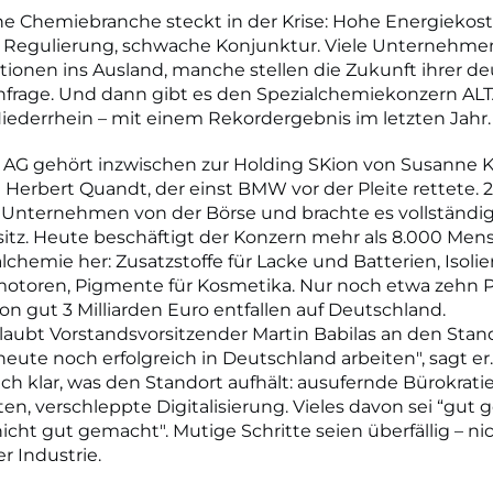
e Chemiebranche steckt in der Krise: Hohe Energiekost
Regulierung, schwache Konjunktur. Viele Unternehmen
tionen ins Ausland, manche stellen die Zukunft ihrer d
infrage. Und dann gibt es den Spezialchemiekonzern AL
ederrhein – mit einem Rekordergebnis im letzten Jahr.
AG gehört inzwischen zur Holding SKion von Susanne Kl
 Herbert Quandt, der einst BMW vor der Pleite rettete.
 Unternehmen von der Börse und brachte es vollständig
itz. Heute beschäftigt der Konzern mehr als 8.000 Me
alchemie her: Zusatzstoffe für Lacke und Batterien, Isoli
motoren, Pigmente für Kosmetika. Nur noch etwa zehn 
n gut 3 Milliarden Euro entfallen auf Deutschland.
aubt Vorstandsvorsitzender Martin Babilas an den Stan
eute noch erfolgreich in Deutschland arbeiten", sagt er.
h klar, was den Standort aufhält: ausufernde Bürokrati
en, verschleppte Digitalisierung. Vieles davon sei “gut 
icht gut gemacht". Mutige Schritte seien überfällig – ni
r Industrie.