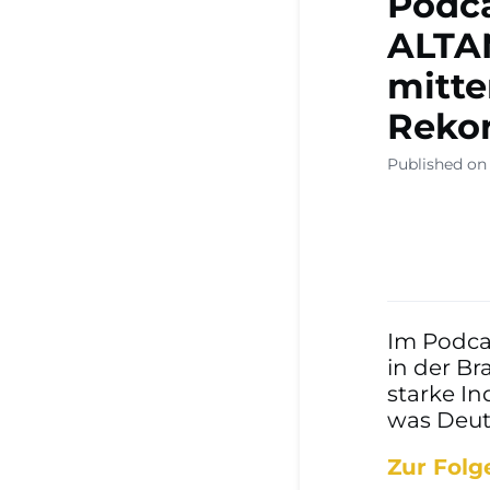
Podca
ALTA
mitte
Rekor
Published on 
Im Podcas
in der Br
starke In
was Deut
Zur Folg