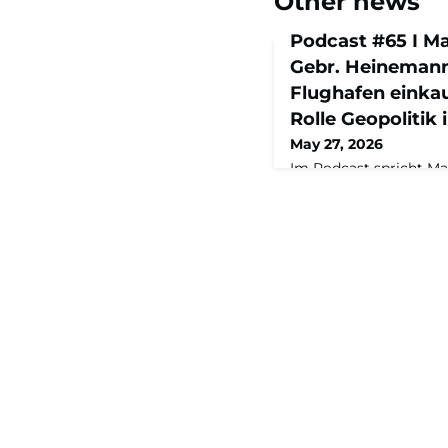
Other news
Podcast #65 I M
Gebr. Heineman
Flughafen einka
Rolle Geopolitik 
May 27, 2026
Im Podcast spricht M
Gebr. Heinemann zu e
Logistikspezialisten im
wurde, warum Istanbul 
Umsatz ein strategisch
wie Kriege und Pande
Durchschnittseinkauf 
Whisky-Impulskäufe f
das Kaufverhalten von
Folg