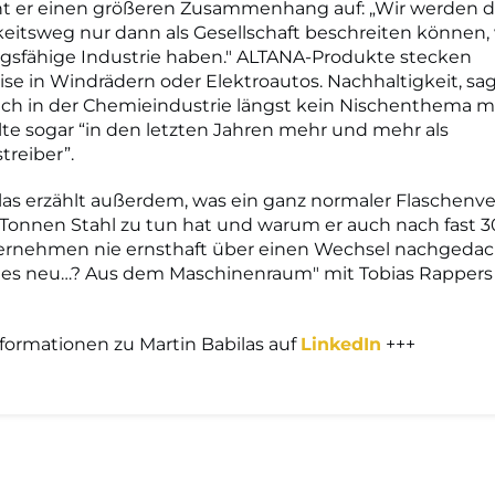
t er einen größeren Zusammenhang auf: „Wir werden d
eitsweg nur dann als Gesellschaft beschreiten können,
ngsfähige Industrie haben." ALTANA-Produkte stecken
ise in Windrädern oder Elektroautos. Nachhaltigkeit, sag
uch in der Chemieindustrie längst kein Nischenthema m
te sogar “in den letzten Jahren mehr und mehr als
reiber”.
las erzählt außerdem, was ein ganz normaler Flaschenve
Tonnen Stahl zu tun hat und warum er auch nach fast 3
ernehmen nie ernsthaft über einen Wechsel nachgedach
lles neu…? Aus dem Maschinenraum" mit Tobias Rappers
formationen zu Martin Babilas auf
LinkedIn
+++