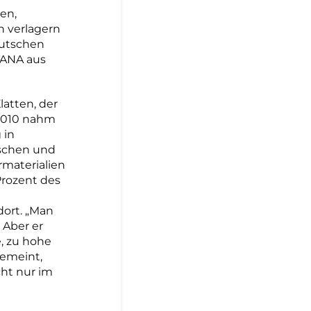
en,
 verlagern
eutschen
TANA aus
atten, der
 2010 nahm
 in
nschen und
ermaterialien
Prozent des
dort. „Man
 Aber er
e, zu hohe
gemeint,
cht nur im