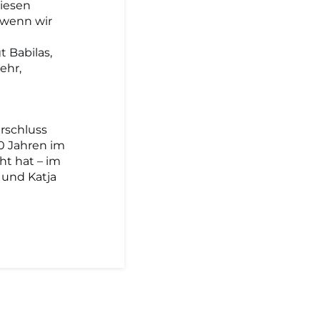
iesen
 wenn wir
t Babilas,
ehr,
rschluss
0 Jahren im
t hat – im
 und Katja