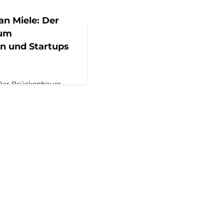
ian Miele: Der
rum
n und Startups
 Der Brückenbauer –
n und Startups
rten Spotlight-
u…? Aus dem
stgeber &
hrer Tobias Rappers
 Partner bei Headline,
äischen
 Zusammenspiel von
n