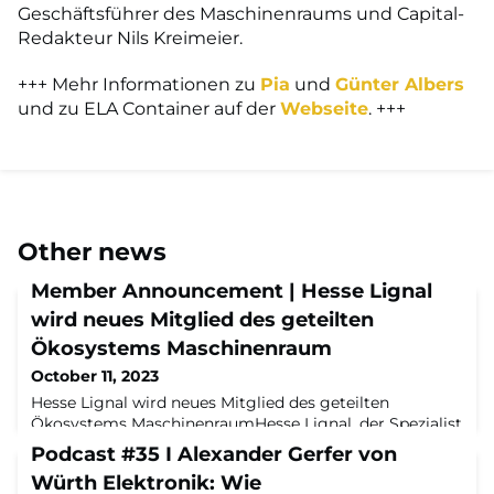
Geschäftsführer des Maschinenraums und Capital-
Redakteur Nils Kreimeier.
+++ Mehr Informationen zu
Pia
und
Günter Albers
und zu ELA Container auf der
Webseite
. +++
Other news
Member Announcement | Hesse Lignal
wird neues Mitglied des geteilten
Ökosystems Maschinenraum
October 11, 2023
Hesse Lignal wird neues Mitglied des geteilten
Ökosystems MaschinenraumHesse Lignal, der Spezialist
für professionelle Beschichtungslösungen mit Lacken,
Podcast #35 I Alexander Gerfer von
Ölen und Beizen, wird neues Mitglied im
Würth Elektronik: Wie
Transformations-Ökosystem Maschinenraum. Die Hesse