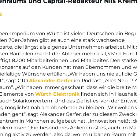
nraums und Capital-Redakteur Nils Kreim
e
en-Imperium von Würth ist vielen Deutschen ein Begri
den 70er-Jahren gibt es auch eine stark wachsende
parte, die längst als eigenes Unternehmen arbeitet. Mit
hen Bauteilen macht der Ableger mehr als 1,3 Mrd. Euro
tigt 8.200 Mitarbeiterinnen und Mitarbeiter. Den stark
konzerns auf den Kunden hat man übernommen und wil
ielfältige Wünsche erfüllen. „Wir haben uns nie auf di
t“, sagt CTO
Alexander Gerfer
im Podcast „Alles Neu…?
um“. „Wir haben immer geschaut, dass wir die breite 
 Elemente von
Würth Elektronik
finden sich in Haushal
auch Solarkonvertern. Und das Ziel ist es, von der Entwi
ng möglichst nah am Abnehmer zu bleiben. „Wir wollen 
en geht“, sagt Alexander Gerfer, der zu diesem Zweck 
entrum in München aufgebaut hat. „Innovation heißt: d
em lösen.“ Ein besonderes Anliegen ist es, auch im Mar
rming aktiv zu werden, also da, wo im urbanen Raum mit