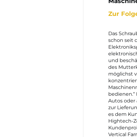
Maschine
Zur Folg
Das Schraub
schon seit 
Elektroniks
elektronisc
und beschäf
des Mutter
möglichst v
konzentrier
Maschinenra
bedienen.“
Autos oder 
zur Lieferu
es dem Kund
Hightech-Z
Kundenprobl
Vertical Fa