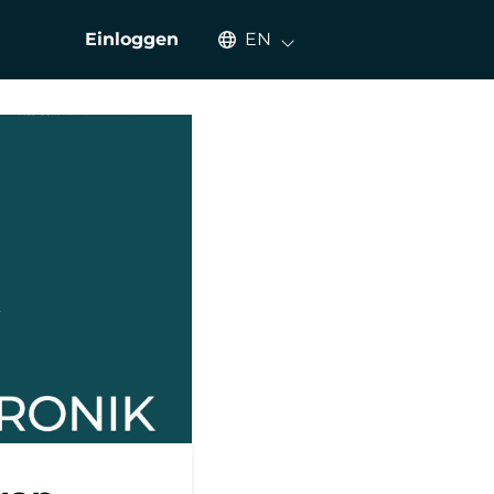
Select an available language
Einloggen
EN