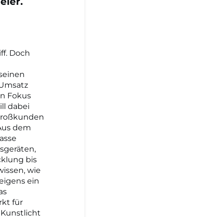
eier.
ff. Doch
 seinen
 Umsatz
en Fokus
l dabei
e Großkunden
 Aus dem
Masse
tsgeräten,
cklung bis
wissen, wie
eigens ein
as
kt für
 Kunstlicht