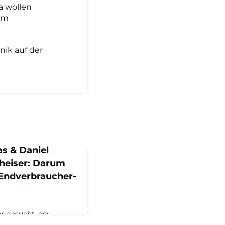
a wollen
dem
ik auf der
s & Daniel
heiser: Darum
 Endverbraucher-
r gesucht, der
e Brüder sprechen über