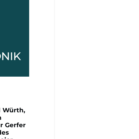
d Würth,
n
r Gerfer
des