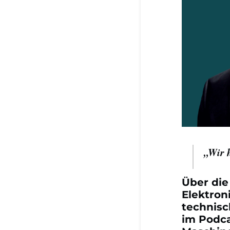
„Wir 
Über die
Elektron
technisc
im Podca