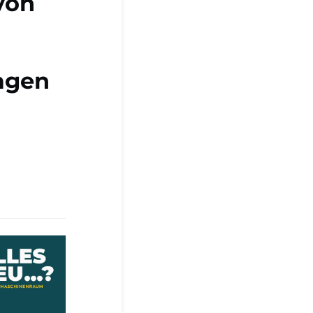
von
agen