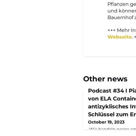
Pflanzen ge
und können 
Bauernhof 
+++ Mehr I
Webseite
. 
Other news
Podcast #34 I Pi
von ELA Contai
antizyklisches I
Schlüssel zum Er
October 19, 2023
„Wir handeln gerne ant
verschiedene Arten, in