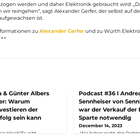
zogen werden und daher Elektronik gebraucht wird. „D
wir reingehen“, sagt Alexander Gerfer, der selbst auf 
aufgewachsen ist.
nformationen zu
Alexander Gerfer
und zu Würth Elektron
+++
a & Günter Albers
Podcast #36 I Andrea
ner: Warum
Sennheiser von Senn
nvestieren der
war der Verkauf der
folg sein kann
Sparte notwendig
December 14, 2023
izyklisch“Es gibt
„Wir haben nicht den Partne
 das eigene
möglichst viel Geld hat“Di