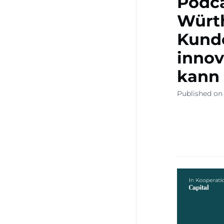
Podca
Würth
Kund
innov
kann
Published on