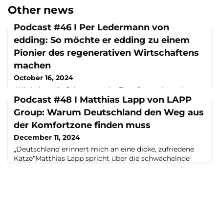
Other news
Podcast #46 I Per Ledermann von
edding: So möchte er edding zu einem
Pionier des regenerativen Wirtschaftens
machen
October 16, 2024
„Wir haben die Schmerzen der Transformation sehr
stark zu spüren bekommen"Per Ledermann spricht
Podcast #48 I Matthias Lapp von LAPP
über seine Nachfolge im Familienunternehmen, über
Group: Warum Deutschland den Weg aus
die Schwierigkeiten der letzten Jahre, und wie er
der Komfortzone finden muss
Edding zu einem Pionier des regenerativen
Wirtschaftens machen will – im Podcast „Alles Neu…?
December 11, 2024
Aus dem Maschinenraum“ mit Tobias Rappers,
„Deutschland erinnert mich an eine dicke, zufriedene
Geschäftsführer des Maschinenraums, und Capital-
Katze“Matthias Lapp spricht über die schwächelnde
Redakteurin Katja M
Wirtschaft, seine Doppelrolle als CEO und Vater zweier
Kleinkinder und verrät, wieso die Führungskräfte bei
Lapp an Sozialprojekten teilnehmen – im Podcast „Alles
Neu…? Aus dem Maschinenraum“ mit Tobias Rappers,
Geschäftsführer des Maschinenraums, und Capital-
Redakteurin Katja Michel.Zur Folge Da