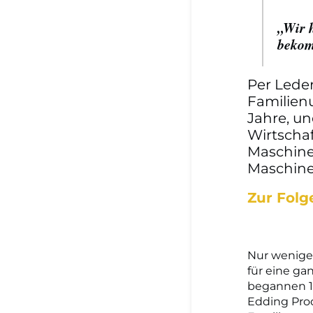
„Wir 
beko
Per Lede
Familien
Jahre, un
Wirtscha
Maschine
Maschine
Zur Folg
Nur wenige
für eine g
begannen 19
Edding Prod