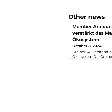
Other news
Member Announc
verstärkt das M
Ökosystem
October 8, 2024
Greiner AG verstärkt 
Ökosystem Die Greiner
Hersteller und Verarbe
Schaumstofflösungen, 
Maschinenraums, dem 
Ökosystem für den Mit
Familienunternehmen i
will Greiner den Austa
Zusammenarbeit mit 
Mitgliedsunternehmen
Lö