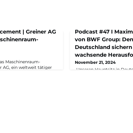
ement | Greiner AG
Podcast #47 I Maxim
aschinenraum-
von BWF Group: Den
Deutschland sichern 
wachsende Herausf
das Maschinenraum-
November 21, 2024
 AG, ein weltweit tätiger
„Unseren Hauptsitz in Deutsc
iter von Kunst- und
unsere größte Herausforde
wird Teil des
Offermann spricht über sei
Transformations-
boomende Märkte in Indien 
telstand. Als 100%iges
über die Schwierigkeiten in
n der fünften Generation
Podcast „Alles Neu…? Aus 
usch und die
mit Tobias Rappers, Geschäf
anderen
Maschinenraums, und Capita
 nutzen, um zukunftsfähige
Michel.Zur Folge Die BWF-G