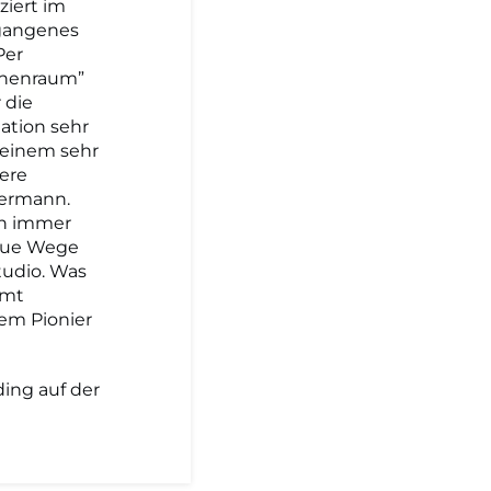
iert im
rgangenes
Per
inenraum”
 die
ation sehr
 einem sehr
ere
dermann.
en immer
neue Wege
tudio. Was
umt
nem Pionier
ing auf der