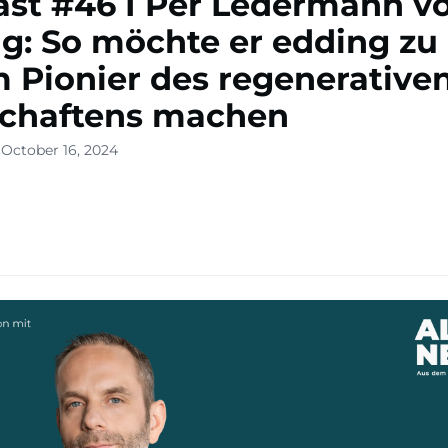
st #46 I Per Ledermann v
g: So möchte er edding zu
 Pionier des regenerative
schaftens machen
 October 16, 2024