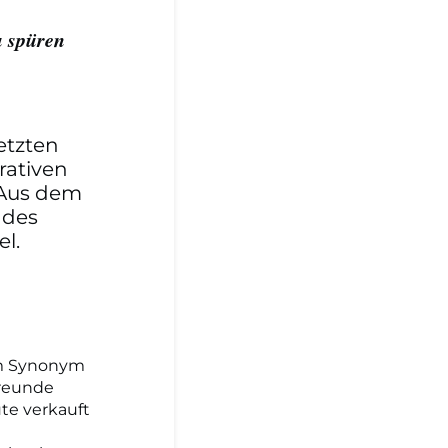
u spüren
etzten
rativen
 Aus dem
 des
l.
um Synonym
freunde
ute verkauft