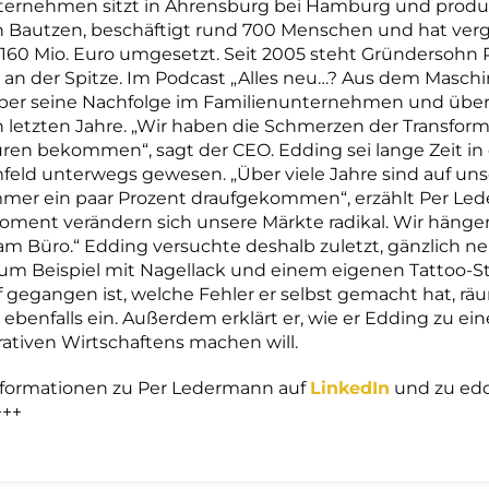
ternehmen sitzt in Ahrensburg bei Hamburg und produz
n Bautzen, beschäftigt rund 700 Menschen und hat ve
160 Mio. Euro umgesetzt. Seit 2005 steht Gründersohn 
an der Spitze. Im Podcast „Alles neu…? Aus dem Masch
über seine Nachfolge im Familienunternehmen und über
 letzten Jahre. „Wir haben die Schmerzen der Transform
üren bekommen“, sagt der CEO. Edding sei lange Zeit in
feld unterwegs gewesen. „Über viele Jahre sind auf uns
mer ein paar Prozent draufgekommen“, erzählt Per Le
oment verändern sich unsere Märkte radikal. Wir häng
am Büro.“ Edding versuchte deshalb zuletzt, gänzlich 
um Beispiel mit Nagellack und einem eigenen Tattoo-S
f gegangen ist, welche Fehler er selbst gemacht hat, rä
benfalls ein. Außerdem erklärt er, wie er Edding zu ei
ativen Wirtschaftens machen will.
nformationen zu Per Ledermann auf
LinkedIn
und zu edd
+++