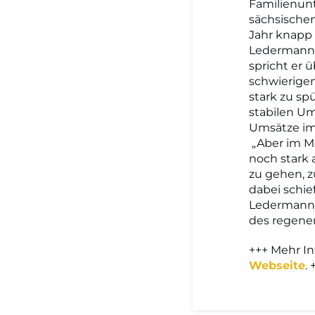
Familienun
sächsische
Jahr knapp 
Ledermann 
spricht er 
schwierigen
stark zu sp
stabilen Um
Umsätze im
„Aber im M
noch stark 
zu gehen, z
dabei schie
Ledermann e
des regener
+++ Mehr I
Webseite
. 