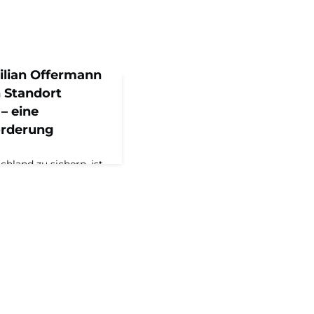
ilian Offermann
 Standort
– eine
orderung
hland zu sichern, ist
rung“Maximilian
ne Nachfolge,
und der Türkei, und
 Deutschland – im
dem Maschinenraum“
tsführer des
l-Redakteurin Katja
ruppe aus Offingen is