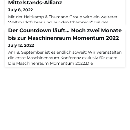
Mittelstands-Allianz
July 8, 2022
Mit der Heitkamp & Thumann Group wird ein weiterer
Weltmarktführer und „Hidden Champion“ Teil des
Innovations-Ökosystems Maschinenraum. Das weltweit
Der Countdown läuft... Noch zwei Monate
aktive, 1978 gegründete Familienunternehmen ist ein
bis zur Maschinenraum Momentum 2022
hochspezialisierter Partner in Sachen Entwicklung,
Industrialisierung und Herstellung von
July 12, 2022
präzisionsgeformten Komponenten aus Metall und
Am 8. September ist es endlich soweit: Wir veranstalten
Kunststoff. Im Maschinenraum sucht die bereits stark in
die erste Maschinenraum Konferenz exklusiv für euch:
Indust
Die Maschinenraum Momentum 2022.Die
Maschinenraum Momentum 2022 ist die erste
Konferenz vom Mittelstand für den Mittelstand. Nach
über zwölf Monaten des intensiven Austauschen in den
Maschinenraum Circles, Transformation Talks und
weiteren Formaten bringen wir die besten und
wichtigsten The