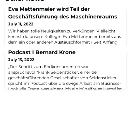
Eva Mettenmeier wird Teil der
Geschäftsführung des Maschinenraums
July 11, 2022
Wir haben tolle Neuigkeiten zu verkünden: Vielleicht
kennst du unsere Kollegin Eva Mettenmeier bereits aus
dem ein oder anderen Austauschformat? Seit Anfang
Juli ist sie nun offiziell Teil der Geschäftsführung des
Podcast I Bernard Krone
Maschinenraums. Herzlichen Glückwunsch, Eva!Bisher
war Eva Director im Maschinenraum. Nun wurde sie
July 13, 2022
zum 1. Juli 2022 Teil der Geschäftsführung. Als
„Der Schritt zum Endkonsumenten war
Managing Director verantwortet sie die
anspruchsvoll“Frank Seidensticker, einer der
geschäftsführenden Gesellschafter von Seidensticker,
spricht im Podcast über die ewige Arbeit am Business-
Look, die Frage, was eigentlich ein bügelfreies Hemd ist
und die Entscheidung, sich mi tallen seinen
Mitarbeitenden zu duzen.Zur FolgeSeidensticker ist eine
der bekanntesten Hemdenmarken Deutschlands – aber
zu sei