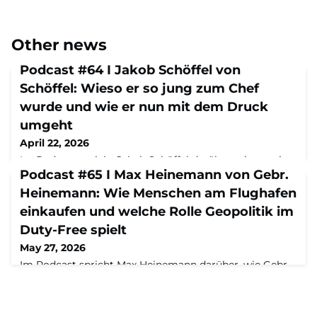
Other news
Podcast #64 I Jakob Schöffel von
Schöffel: Wieso er so jung zum Chef
wurde und wie er nun mit dem Druck
umgeht
April 22, 2026
Im Podcast spricht Jakob Schöffel darüber, wie er mit
26 Jahren die Nachfolge seines Vaters antrat und das
Podcast #65 I Max Heinemann von Gebr.
Familienunternehmen in die achte Generation führt –
Heinemann: Wie Menschen am Flughafen
warum die Entscheidung für ihn kein Selbstläufer war,
einkaufen und welche Rolle Geopolitik im
wie Schöffel auf den Klimawandel reagiert und was es
bedeutet, plötzlich in der Gesamtverantwortung zu
Duty-Free spielt
stehen.Zur FolgeJakob Schöffel war gerade einmal 26,
May 27, 2026
als er letztes Jahr die Nachfol
Im Podcast spricht Max Heinemann darüber, wie Gebr.
Heinemann zu einem der größten Logistikspezialisten
im globalen Travel Retail wurde, warum Istanbul mit
einer Milliarde Euro Umsatz ein strategischer